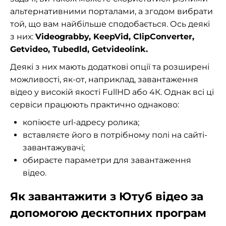
альтернативними порталами, а згодом вибрати
той, що вам найбільше сподобається. Ось деякі
з них:
Videograbby, KeepVid, ClipConverter,
Getvideo, Tubedld, Getvideolink.
Деякі з них мають додаткові опції та розширені
можливості, як-от, наприклад, завантаження
відео у високій якості FullHD або 4К. Однак всі ці
сервіси працюють практично однаково:
копіюєте url-адресу ролика;
вставляєте його в потрібному полі на сайті-
завантажувачі;
обираєте параметри для завантаження
відео.
Як завантажити з Ютуб відео за
допомогою десктопних програм