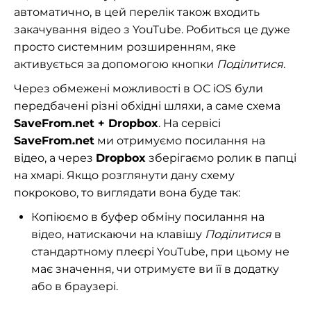
автоматично, в цей перелік також входить
закачування відео з YouTube. Робиться це дуже
просто системним розширенням, яке
активується за допомогою кнопки
Поділитися
.
Через обмежені можливості в ОС iOS були
передбачені різні обхідні шляхи, а саме схема
SaveFrom.net + Dropbox
. На сервісі
SaveFrom.net
ми отримуємо посилання на
відео, а через
Dropbox
зберігаємо ролик в папці
на хмарі. Якщо розглянути дану схему
покроково, то виглядати вона буде так:
Копіюємо в буфер обміну посилання на
відео, натискаючи на клавішу
Поділитися
в
стандартному плеєрі YouTube, при цьому не
має значення, чи отримуєте ви її в додатку
або в браузері.