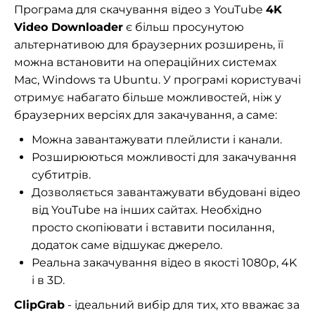
Програма для скачування відео з YouTube
4K
Video Downloader
є більш просунутою
альтернативою для браузерних розширень, її
можна встановити на операційних системах
Mac, Windows та Ubuntu. У програмі користувачі
отримує набагато більше можливостей, ніж у
браузерних версіях для закачування, а саме:
Можна завантажувати плейлисти і канали.
Розширюються можливості для закачування
субтитрів.
Дозволяється завантажувати вбудовані відео
від YouTube на інших сайтах. Необхідно
просто скопіювати і вставити посилання,
додаток саме відшукає джерело.
Реальна закачування відео в якості 1080p, 4K
і в 3D.
ClipGrab
- ідеальний вибір для тих, хто вважає за