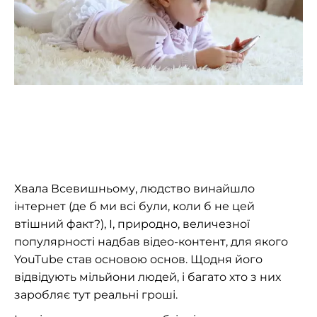
Хвала Всевишньому, людство винайшло
інтернет (де б ми всі були, коли б не цей
втішний факт?), І, природно, величезної
популярності надбав відео-контент, для якого
YouTube став основою основ. Щодня його
відвідують мільйони людей, і багато хто з них
заробляє тут реальні гроші.