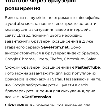
YouTube через браузерні
розширення
Виконати нашу місію по отриманню відеофайла
з youtube можна навіть якщо просто вставити
клавішу для закачування відео в інтерфейс
сайту. Для здійснення цього необхідно
завантажити браузерні розширення від уже
згаданого сервісу
SaveFrom.net.
Воно
використовується в браузерах яндекс.браузер,
Google Chrome, Opera, Firefox, Chromium, Safari.
Схожим браузерні розширенням є
FastestTube
,
його можна завантажити для всіх популярних
браузерів, включаючи і Safari. Незважаючи на те,
що Google забороняє розміщувати в своїх
браузерах розширення для скачування, одне
все ж є -
vGetExtension
.
ClickToPlugin
- браузерні розширення для