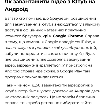
Як завантажити відео з Ютуб на
Андроїд
Багато хто помічає, що браузерні розширення
для закачування з ютуба знаходяться у вільному
доступі в офіційних магазинах практично
кожного браузера,
крім Google Chrome
. Справа
в тому, що компанія Google володіє YouTube,
а
завантажувати ролики з сайту заборонено
(ой,
забули попередити з самого початку ☺). Будь-
яке розширення, яке дозволяє закачування
відео, відразу ж видаляється. У пристроях на
Android справа йде схоже, з Google Play такі
програми також видаляються.
Таким чином, щоб завантажити відеоролик з
ютуба, потрібно шукати додаток на Андроїд десь
на сторонніх ресурсах. Це не зовсім безпечна
справа, тож треба ретельно вибирати сайти.