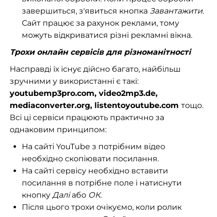
завершиться, з'явиться кнопка
Завантажити
.
Сайт працює за рахунок реклами, тому
можуть відкриватися різні рекламні вікна.
Трохи онлайн сервісів для різноманітності
Насправді їх існує дійсно багато, найбільш
зручними у використанні є такі:
youtubemp3pro.com, video2mp3.de,
mediaconverter.org, listentoyoutube.com
тощо.
Всі ці сервіси працюють практично за
однаковим принципом:
На сайті YouTube з потрібним відео
необхідно скопіювати посилання.
На сайті сервісу необхідно вставити
посилання в потрібне поле і натиснути
кнопку
Далі
або
ОК
.
Після цього трохи очікуємо, коли ролик