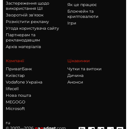
Застереження щодо
Як це працює
використання ШІ
Блокчейн та
Зворотній зв'язок
криптовалюти
Розмістити рекламу
Ігри
Угода користувача сайту
Партнерам та
рекламодавцям
Архів матеріалів
Компанії
Цікавинки
ПриватБанк
Чутки та витоки
Київстар
Дичина
Vodafone Україна
Анонси
lifecell
Нова пошта
MEGOGO
Microsoft
ru
© 2007—2026
g
a
g
adget
.com