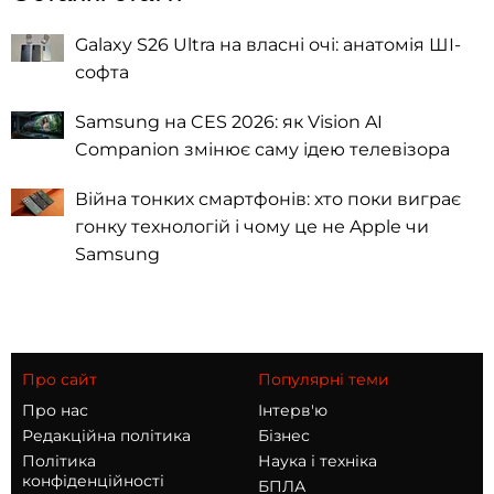
Galaxy S26 Ultra на власні очі: анатомія ШІ-
софта
Samsung на CES 2026: як Vision AI
Companion змінює саму ідею телевізора
Війна тонких смартфонів: хто поки виграє
гонку технологій і чому це не Apple чи
Samsung
Про сайт
Популярні теми
Про нас
Інтерв'ю
Редакційна політика
Бізнес
Політика
Наука і техніка
конфіденційності
БПЛА