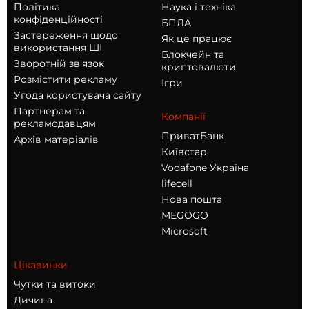
Політика
Наука і техніка
конфіденційності
БПЛА
Застереження щодо
Як це працює
використання ШІ
Блокчейн та
Зворотній зв'язок
криптовалюти
Розмістити рекламу
Ігри
Угода користувача сайту
Партнерам та
Компанії
рекламодавцям
ПриватБанк
Архів матеріалів
Київстар
Vodafone Україна
lifecell
Нова пошта
MEGOGO
Microsoft
Цікавинки
Чутки та витоки
Дичина