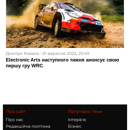
Дмитро Коваль
01 вересня 2023, 20:49
Electronic Arts наступного тижня анонсує свою
першу гру WRC
Про сайт
Популярні теми
Про нас
Інтерв'ю
Редакційна політика
Бізнес