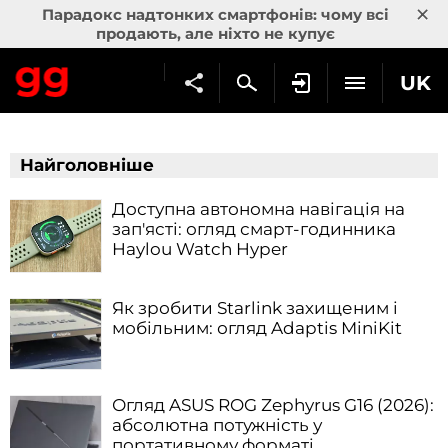
×
Парадокс надтонких смартфонів: чому всі
продають, але ніхто не купує
UK
Найголовніше
Доступна автономна навігація на
зап'ясті: огляд смарт-годинника
Haylou Watch Hyper
Як зробити Starlink захищеним і
мобільним: огляд Adaptis MiniKit
Огляд ASUS ROG Zephyrus G16 (2026):
абсолютна потужність у
портативному форматі