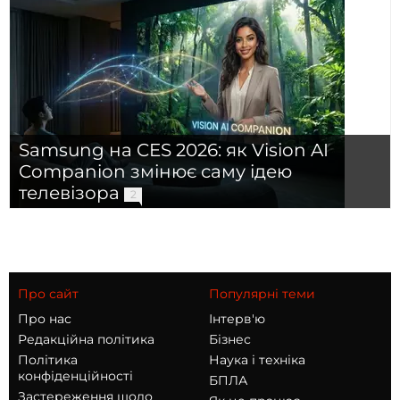
Samsung на CES 2026: як Vision AI
Companion змінює саму ідею
телевізора
2
Про сайт
Популярні теми
Про нас
Інтерв'ю
Редакційна політика
Бізнес
Політика
Наука і техніка
конфіденційності
БПЛА
Застереження щодо