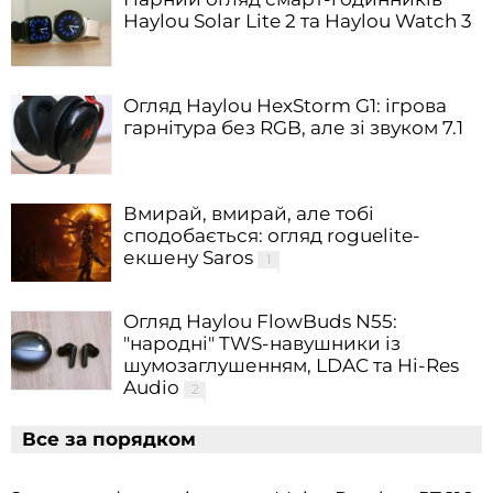
Haylou Solar Lite 2 та Haylou Watch 3
Огляд Haylou HexStorm G1: ігрова
гарнітура без RGB, але зі звуком 7.1
Вмирай, вмирай, але тобі
сподобається: огляд roguelite-
екшену Saros
1
Огляд Haylou FlowBuds N55:
"народні" TWS-навушники із
шумозаглушенням, LDAC та Hi-Res
Audio
2
Все за порядком