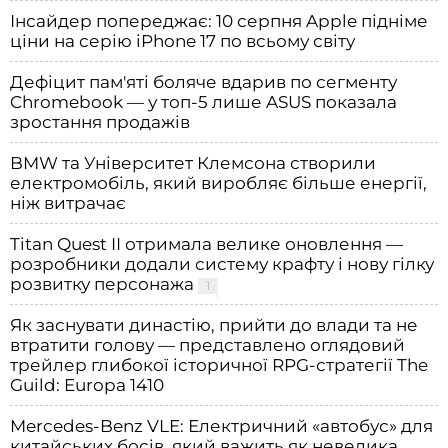
Інсайдер попереджає: 10 серпня Apple підніме
ціни на серію iPhone 17 по всьому світу
Дефіцит пам'яті боляче вдарив по сегменту
Chromebook — у топ-5 лише ASUS показала
зростання продажів
BMW та Університет Клемсона створили
електромобіль, який виробляє більше енергії,
ніж витрачає
Titan Quest II отримала велике оновлення —
розробники додали систему крафту і нову гілку
розвитку персонажа
1
Як заснувати династію, прийти до влади та не
втратити голову — представлено оглядовий
трейлер глибокої історичної RPG-стратегії The
Guild: Europa 1410
Mercedes-Benz VLE: Електричний «автобус» для
китайських босів, який важить як невелика