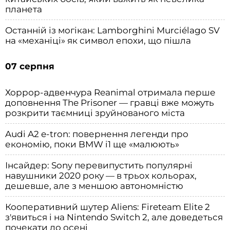
планета
Останній із могікан: Lamborghini Murciélago SV
на «механіці» як символ епохи, що пішла
07 серпня
Хоррор-адвенчура Reanimal отримала перше
доповнення The Prisoner — гравці вже можуть
розкрити таємниці зруйнованого міста
Audi A2 e-tron: повернення легенди про
економію, поки BMW i1 ще «малюють»
Інсайдер: Sony перевипустить популярні
навушники 2020 року — в трьох кольорах,
дешевше, але з меншою автономністю
Кооперативний шутер Aliens: Fireteam Elite 2
з'явиться і на Nintendo Switch 2, але доведеться
почекати до осені