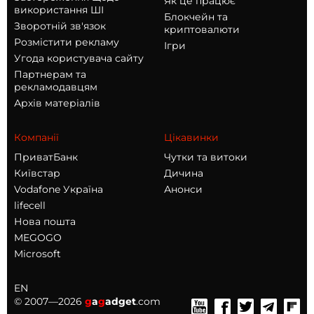
Як це працює
використання ШІ
Блокчейн та
Зворотній зв'язок
криптовалюти
Розмістити рекламу
Ігри
Угода користувача сайту
Партнерам та
рекламодавцям
Архів матеріалів
Компанії
Цікавинки
ПриватБанк
Чутки та витоки
Київстар
Дичина
Vodafone Україна
Анонси
lifecell
Нова пошта
MEGOGO
Microsoft
EN
© 2007—2026
g
a
g
adget
.com