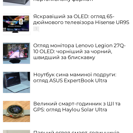
Яскравіший за OLED: огляд 65-
дюймового телевізора Hisense UR9S
1
Огляд монітора Lenovo Legion 27Q-
10 OLED: чорніший за чорний,
швидший за блискавку
Ноутбук сина маминої подруги:
огляд ASUS ExpertBook Ultra
Великий смарт-годинник з ШІ та
GPS: огляд Haylou Solar Ultra
Парний огляд смарт-годинників