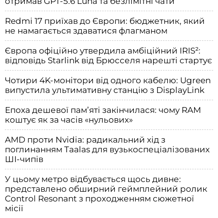
отримав GPT-5.6 Luna та безлімітні чати
Redmi 17 приїхав до Європи: бюджетник, який
не намагається здаватися флагманом
Європа офіційно утвердила амбіційний IRIS²:
відповідь Starlink від Брюсселя нарешті стартує
Чотири 4K-монітори від одного кабелю: Ugreen
випустила ультимативну станцію з DisplayLink
Епоха дешевої пам’яті закінчилася: чому RAM
коштує як за часів «нульових»
AMD проти Nvidia: радикальний хід з
поглинанням Taalas для вузькоспеціалізованих
ШІ-чипів
У цьому метро відбувається щось дивне:
представлено обширний геймплейний ролик
Control Resonant з проходженням сюжетної
місії