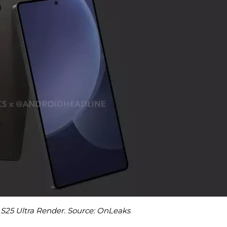
25 Ultra Render. Source: OnLeaks