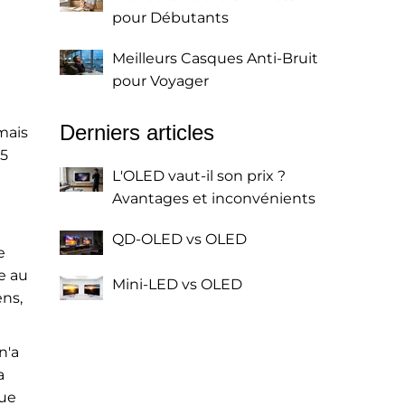
pour Débutants
Meilleurs Casques Anti-Bruit
pour Voyager
Derniers articles
mais
25
L'OLED vaut-il son prix ?
Avantages et inconvénients
QD-OLED vs OLED
e
e au
Mini-LED vs OLED
ens,
n'a
a
que