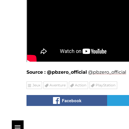
Source : @pbzero_official
@pbzero_official
Jeux
Aventure
Action
PlayStation
Facebook