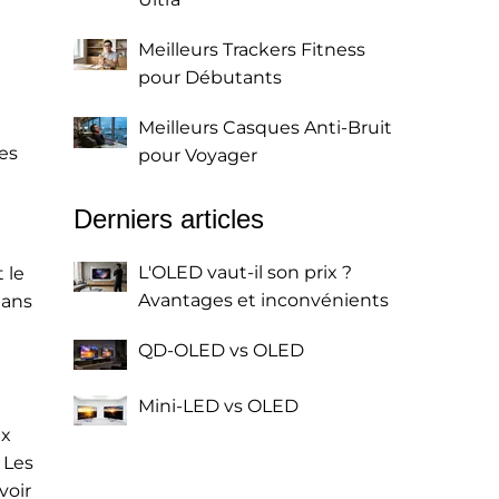
Meilleurs Trackers Fitness
pour Débutants
Meilleurs Casques Anti-Bruit
les
pour Voyager
Derniers articles
L'OLED vaut-il son prix ?
 le
Avantages et inconvénients
dans
QD-OLED vs OLED
Mini-LED vs OLED
ux
 Les
voir