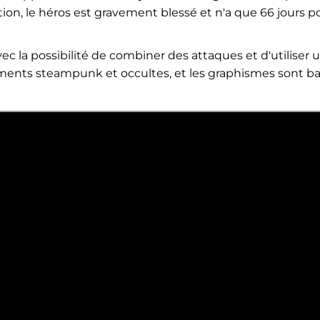
ion, le héros est gravement blessé et n'a que 66 jours p
la possibilité de combiner des attaques et d'utiliser 
ments steampunk et occultes, et les graphismes sont b