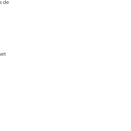
ps de
set