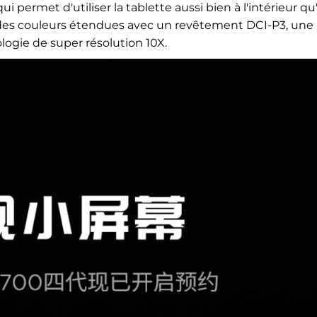
i permet d'utiliser la tablette aussi bien à l'intérieur qu
ge des couleurs étendues avec un revêtement DCI-P3, une
logie de super résolution 10X.