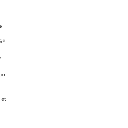
e
rge
e
 un
 et