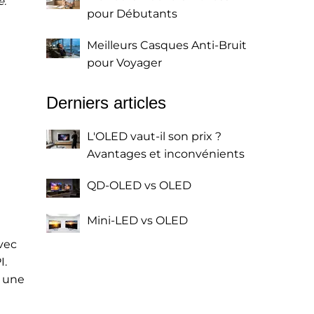
e.
pour Débutants
Meilleurs Casques Anti-Bruit
pour Voyager
Derniers articles
L'OLED vaut-il son prix ?
Avantages et inconvénients
QD-OLED vs OLED
Mini-LED vs OLED
vec
I.
t une