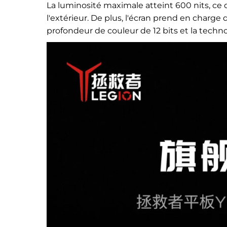
La luminosité maximale atteint 600 nits, ce qu
l'extérieur. De plus, l'écran prend en char
profondeur de couleur de 12 bits et la techno