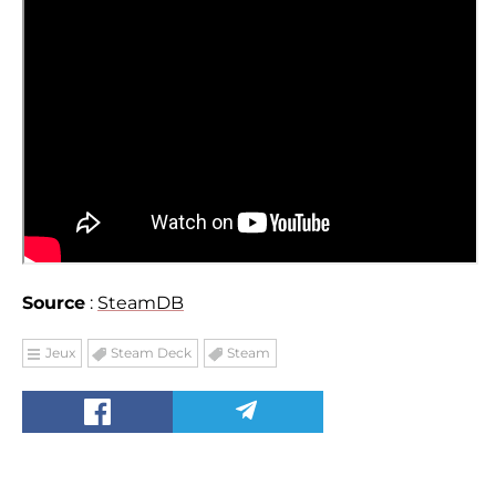
Source
:
SteamDB
Jeux
Steam Deck
Steam