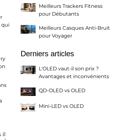
Meilleurs Trackers Fitness
pour Débutants
r
 qui
Meilleurs Casques Anti-Bruit
pour Voyager
Derniers articles
ury
ion
L'OLED vaut-il son prix ?
Avantages et inconvénients
ans
QD-OLED vs OLED
a
Mini-LED vs OLED
 il