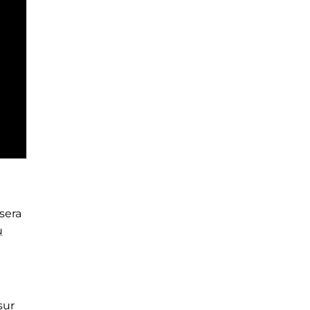
 sera
u
sur