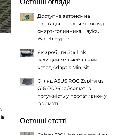
Останні огляди
Доступна автономна
навігація на зап'ясті: огляд
смарт-годинника Haylou
Watch Hyper
Як зробити Starlink
захищеним і мобільним:
огляд Adaptis MiniKit
Огляд ASUS ROG Zephyrus
G16 (2026): абсолютна
потужність у портативному
форматі
в
ів
Останні статті