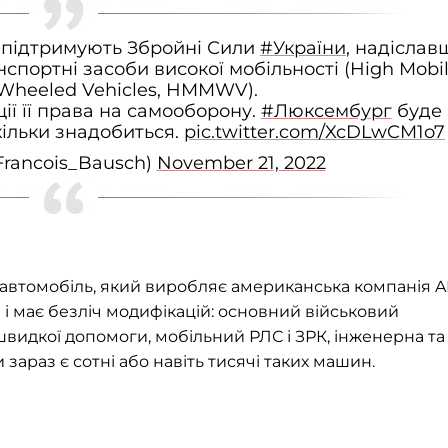
підтримують Збройні Сили
#України
, надіслав
нспортні засоби високої мобільності (High Mobil
 Wheeled Vehicles, HMMWV).
ції її права на самооборону.
#Люксембург
буде
кільки знадобиться.
pic.twitter.com/XcDLwCM1o7
Francois_Bausch)
November 21, 2022
автомобіль, який виробляє американська компанія 
 і має безліч модифікацій: основний військовий
 швидкої допомоги, мобільний РЛС і ЗРК, інженерна та
зараз є сотні або навіть тисячі таких машин.