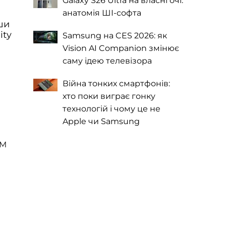
Galaxy S26 Ultra на власні очі:
анатомія ШІ-софта
ши
ity
Samsung на CES 2026: як
Vision AI Companion змінює
саму ідею телевізора
Війна тонких смартфонів:
хто поки виграє гонку
технологій і чому це не
Apple чи Samsung
AM