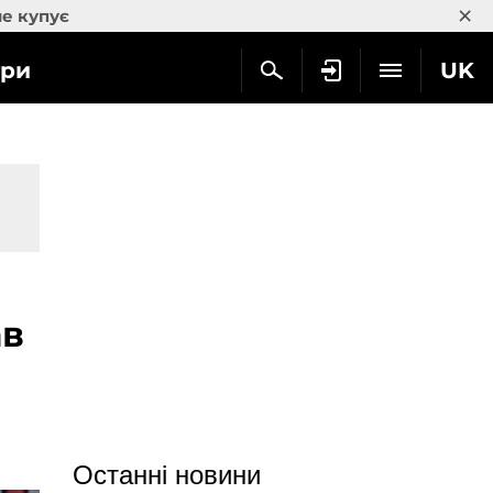
×
не купує
гри
UK
ав
Останні новини