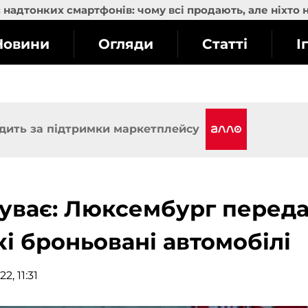
надтонких смартфонів: чому всі продають, але ніхто 
Новини
Огляди
Статті
І
дить за підтримки маркетплейсу
уває: Люксембург перед
і броньовані автомобілі
2, 11:31