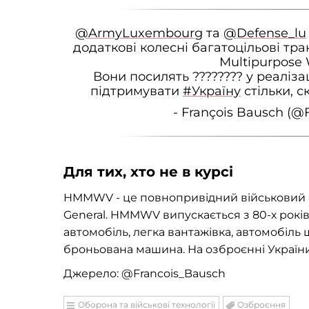
@ArmyLuxembourg
та
@Defense_lu
додаткові колесні багатоцільові тра
Multipurpose
Вони посилять ???????? у реаліза
підтримувати
#Україну
стільки, с
- François Bausch (@
Для тих, хто не в курсі
HMMWV - це повнопривідний військовий 
General. HMMWV випускається з 80-х років
автомобіль, легка вантажівка, автомобіль
броньована машина. На озброєнні України 
Джерело: @Francois_Bausch
Оборона та військові технології
Озброєння