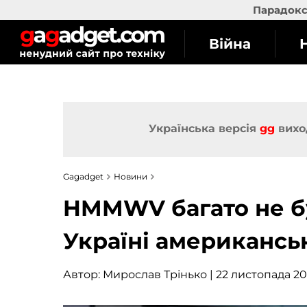
Парадокс 
Війна
Українська версія
gg
вихо
Gagadget
Новини
HMMWV багато не б
Україні американськ
Автор:
Мирослав Трінько
| 22 листопада 202