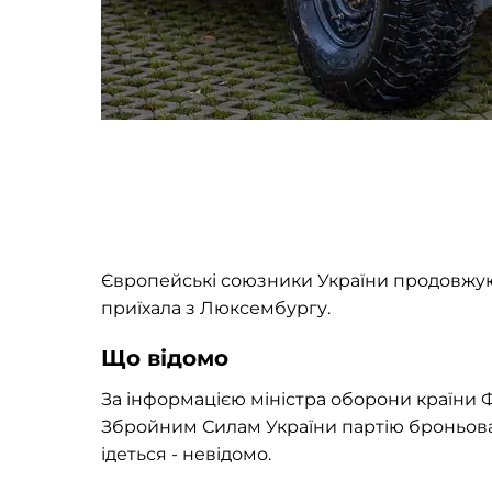
Європейські союзники України продовжую
приїхала з Люксембургу.
Що відомо
За інформацією міністра оборони країни 
Збройним Силам України партію броньован
ідеться - невідомо.