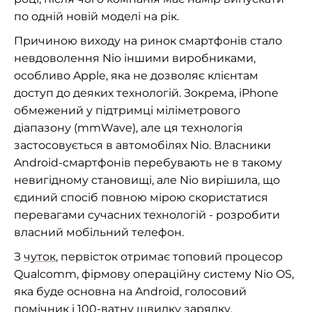
по одній новій моделі на рік.
Причиною виходу на ринок смартфонів стало
невдоволення Nio іншими виробниками,
особливо Apple, яка не дозволяє клієнтам
доступ до деяких технологій. Зокрема, iPhone
обмежений у підтримці міліметрового
діапазону (mmWave), але ця технологія
застосовується в автомобілях Nio. Власники
Android-смартфонів перебувають не в такому
невигідному становищі, але Nio вирішила, що
єдиний спосіб повною мірою скористатися
перевагами сучасних технологій - розробити
власний мобільний телефон.
З
чуток
, первісток отримає топовий процесор
Qualcomm, фірмову операційну систему Nio OS,
яка буде основна на Android, голосовий
помічник і 100-ватну швидку зарядку.