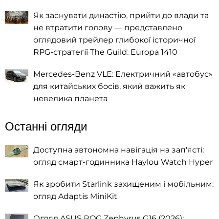
Як заснувати династію, прийти до влади та
не втратити голову — представлено
оглядовий трейлер глибокої історичної
RPG-стратегії The Guild: Europa 1410
Mercedes-Benz VLE: Електричний «автобус»
для китайських босів, який важить як
невелика планета
Останні огляди
Доступна автономна навігація на зап'ясті:
огляд смарт-годинника Haylou Watch Hyper
Як зробити Starlink захищеним і мобільним:
огляд Adaptis MiniKit
Огляд ASUS ROG Zephyrus G16 (2026):