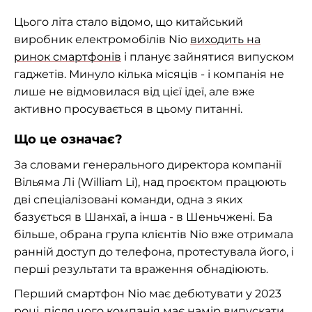
Цього літа стало відомо, що китайський
виробник електромобілів Nio
виходить на
ринок смартфонів
і планує зайнятися випуском
гаджетів. Минуло кілька місяців - і компанія не
лише не відмовилася від цієї ідеї, але вже
активно просувається в цьому питанні.
Що це означає?
За словами генерального директора компанії
Вільяма Лі (William Li), над проєктом працюють
дві спеціалізовані команди, одна з яких
базується в Шанхаї, а інша - в Шеньчжені. Ба
більше, обрана група клієнтів Nio вже отримала
ранній доступ до телефона, протестувала його, і
перші результати та враження обнадіюють.
Перший смартфон Nio має дебютувати у 2023
році, після чого компанія має намір випускати