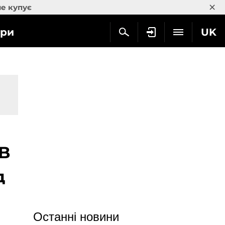
×
не купує
гри
UK
DB
д
Останні новини