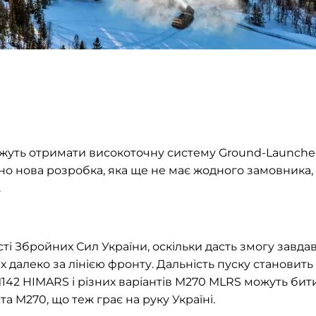
ожуть отримати високоточну систему Ground-Launch
но нова розробка, яка ще не має жодного замовника,
.
 Збройних Сил України, оскільки дасть змогу завда
х далеко за лінією фронту. Дальність пуску становить
142 HIMARS і різних варіантів M270 MLRS можуть бит
та M270, що теж грає на руку Україні.