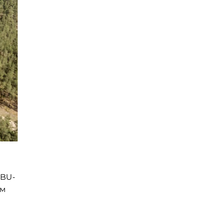
GBU-
ом