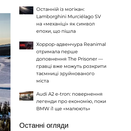
Останній із могікан:
Lamborghini Murciélago SV
на «механіці» як символ
епохи, що пішла
Хоррор-адвенчура Reanimal
отримала перше
доповнення The Prisoner —
гравці вже можуть розкрити
таємниці зруйнованого
міста
Audi A2 e-tron: повернення
легенди про економію, поки
BMW i1 ще «малюють»
Останні огляди