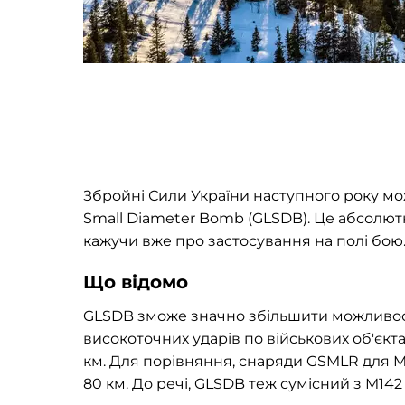
Збройні Сили України наступного року м
Small Diameter Bomb (GLSDB). Це абсолют
кажучи вже про застосування на полі бою
Що відомо
GLSDB зможе значно збільшити можливості
високоточних ударів по військових об'єкта
км. Для порівняння, снаряди GSMLR для M
80 км. До речі, GLSDB теж сумісний з M142 