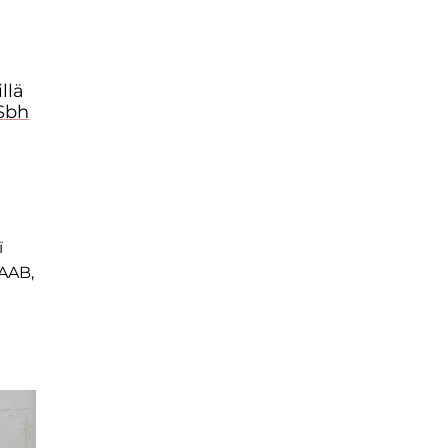
llä
ySbh
ї
AAB,