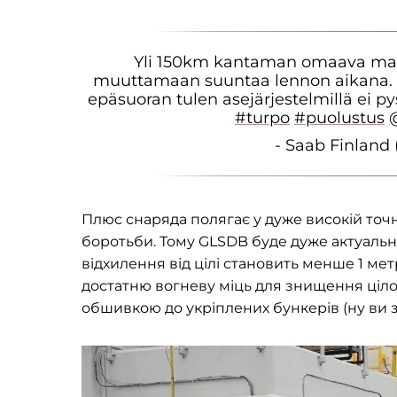
Yli 150km kantaman omaava maa
muuttamaan suuntaa lennon aikana. Sill
epäsuoran tulen asejärjestelmillä ei p
#turpo
#puolustus
- Saab Finland
Плюс снаряда полягає у дуже високій точно
боротьби. Тому GLSDB буде дуже актуальни
відхилення від цілі становить менше 1 мет
достатню вогневу міць для знищення цілої 
обшивкою до укріплених бункерів (ну ви з