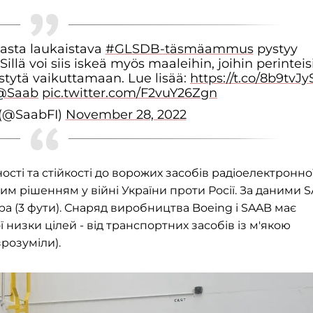
sta laukaistava
#GLSDB-täsmäammus
pystyy
ä voi siis iskeä myös maaleihin, joihin perinteisi
ystytä vaikuttamaan. Lue lisää:
https://t.co/8b9tvJ
@Saab
pic.twitter.com/F2vuY26Zgn
 (@SaabFI)
November 28, 2022
сті та стійкості до ворожих засобів радіоелектронно
м рішенням у війні України проти Росії. За даними S
ра (3 фути). Снаряд виробництва Boeing і SAAB має
низки цілей - від транспортних засобів із м'якою
розуміли).