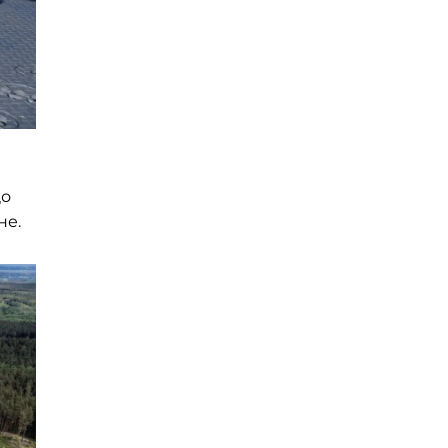
що
не.