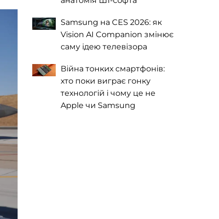
анатомія ШІ-софта
Samsung на CES 2026: як
Vision AI Companion змінює
саму ідею телевізора
Війна тонких смартфонів:
хто поки виграє гонку
технологій і чому це не
Apple чи Samsung