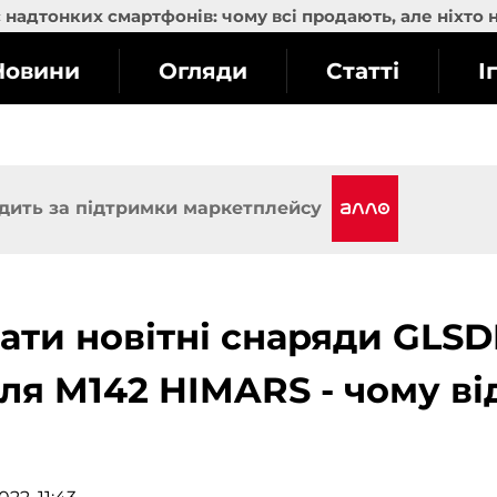
надтонких смартфонів: чому всі продають, але ніхто 
Новини
Огляди
Статті
І
дить за підтримки маркетплейсу
ати новітні снаряди GLS
для M142 HIMARS - чому ві