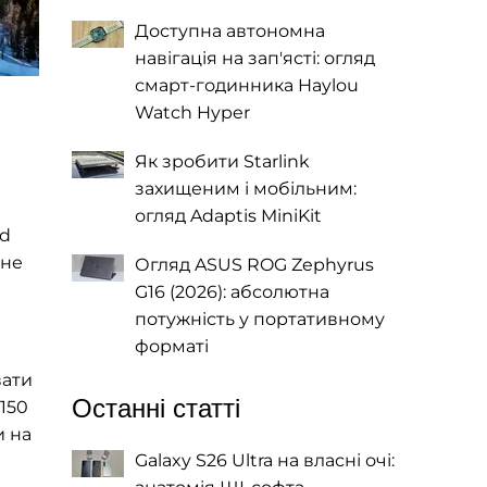
Доступна автономна
навігація на зап'ясті: огляд
смарт-годинника Haylou
Watch Hyper
Як зробити Starlink
захищеним і мобільним:
огляд Adaptis MiniKit
ed
 не
Огляд ASUS ROG Zephyrus
G16 (2026): абсолютна
потужність у портативному
форматі
вати
Останні статті
 150
и на
Galaxy S26 Ultra на власні очі: