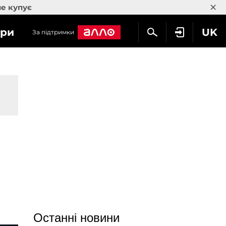
×
не купує
гри
UK
За підтримки
Останні новини