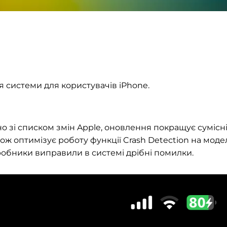
 системи для користувачів iPhone.
но зі списком змін Apple, оновлення покращує сумісн
кож оптимізує роботу функції Crash Detection на моде
озробники виправили в системі дрібні помилки.