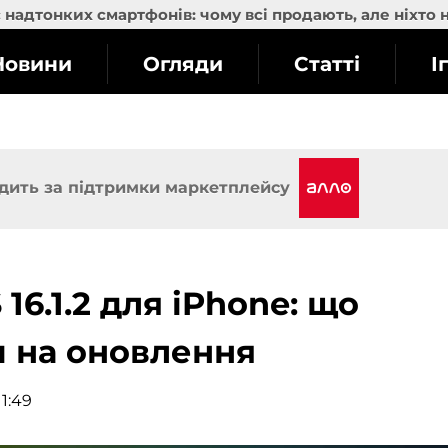
надтонких смартфонів: чому всі продають, але ніхто 
Новини
Огляди
Статті
І
дить за підтримки маркетплейсу
16.1.2 для iPhone: що
и на оновлення
11:49