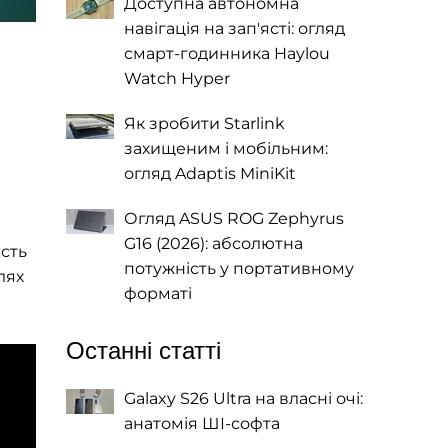
Доступна автономна
навігація на зап'ясті: огляд
смарт-годинника Haylou
Watch Hyper
Як зробити Starlink
захищеним і мобільним:
огляд Adaptis MiniKit
Огляд ASUS ROG Zephyrus
G16 (2026): абсолютна
ість
потужність у портативному
лях
форматі
Останні статті
Galaxy S26 Ultra на власні очі:
анатомія ШІ-софта