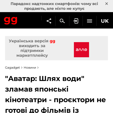
×
Парадокс надтонких смартфонів: чому всі
продають, але ніхто не купує
UK
Українська версія
gg
виходить за
підтримки
маркетплейсу
Gagadget
Новини
"Аватар: Шлях води"
зламав японські
кінотеатри - проєктори не
готові до фільмів із