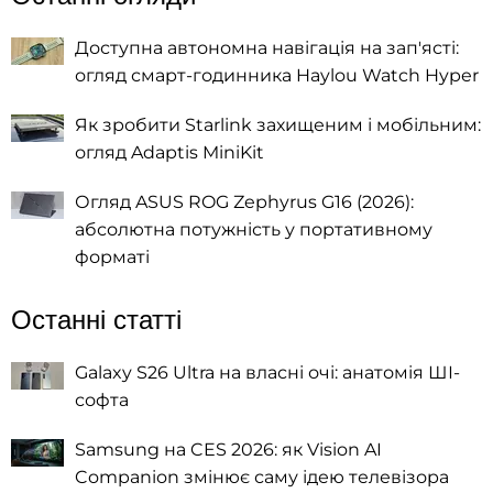
Доступна автономна навігація на зап'ясті:
огляд смарт-годинника Haylou Watch Hyper
Як зробити Starlink захищеним і мобільним:
огляд Adaptis MiniKit
Огляд ASUS ROG Zephyrus G16 (2026):
абсолютна потужність у портативному
форматі
Останні статті
Galaxy S26 Ultra на власні очі: анатомія ШІ-
софта
Samsung на CES 2026: як Vision AI
Companion змінює саму ідею телевізора