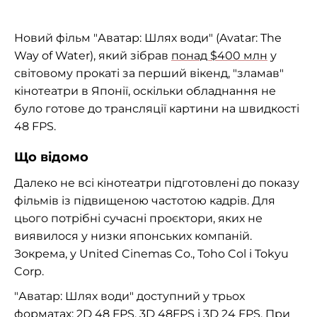
Новий фільм "Аватар: Шлях води" (Avatar: The
Way of Water), який зібрав
понад $400 млн
у
світовому прокаті за перший вікенд, "зламав"
кінотеатри в Японії, оскільки обладнання не
було готове до трансляції картини на швидкості
48 FPS.
Що відомо
Далеко не всі кінотеатри підготовлені до показу
фільмів із підвищеною частотою кадрів. Для
цього потрібні сучасні проєктори, яких не
виявилося у низки японських компаній.
Зокрема, у United Cinemas Co., Toho Col і Tokyu
Corp.
"Аватар: Шлях води" доступний у трьох
форматах: 2D 48 FPS, 3D 48FPS і 3D 24 FPS. При