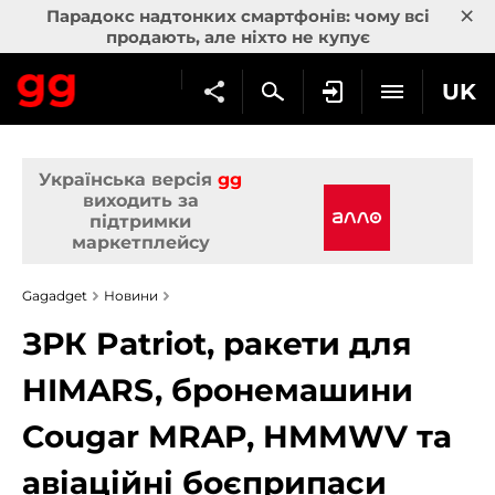
×
Парадокс надтонких смартфонів: чому всі
продають, але ніхто не купує
UK
Українська версія
gg
виходить за
підтримки
маркетплейсу
Gagadget
Новини
ЗРК Patriot, ракети для
HIMARS, бронемашини
Cougar MRAP, HMMWV та
авіаційні боєприпаси