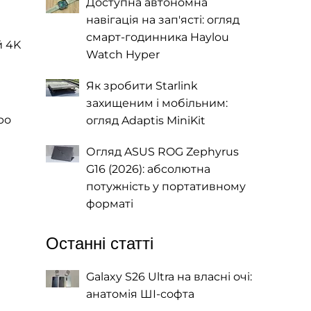
Доступна автономна
навігація на зап'ясті: огляд
смарт-годинника Haylou
й 4K
Watch Hyper
Як зробити Starlink
захищеним і мобільним:
ро
огляд Adaptis MiniKit
Огляд ASUS ROG Zephyrus
G16 (2026): абсолютна
потужність у портативному
форматі
Останні статті
Galaxy S26 Ultra на власні очі:
анатомія ШІ-софта