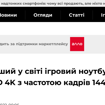
надтонких смартфонів: чому всі продають, але ніхто 
Новини
Огляди
Статті
І
дить за підтримки маркетплейсу
ий у світі ігровий ноутб
D 4K з частотою кадрів 14