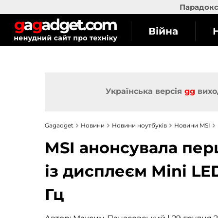
Парадокс 
Війна
Українська версія
gg
вихо
Gagadget
Новини
Новини ноутбуків
Новини MSI
MSI анонсувала перш
із дисплеєм Mini LE
Гц