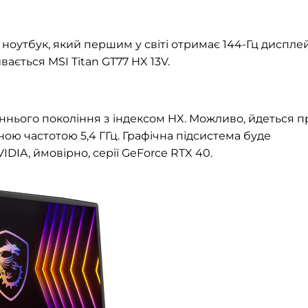
 ноутбук, який першим у світі отримає 144-Гц диспле
вається MSI Titan GT77 HX 13V.
аннього покоління з індексом HX. Можливо, йдеться п
ою частотою 5,4 ГГц. Графічна підсистема буде
IA, ймовірно, серії GeForce RTX 40.