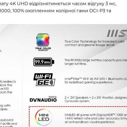
мату 4K UHD відрізнятиметься часом відгуку 3 мс,
1000, 100% охопленням колірної гами DCI-P3 та