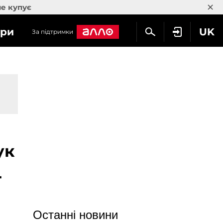
×
не купує
гри
UK
За підтримки
ук
4
Останні новини