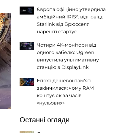
Європа офіційно утвердила
амбіційний IRIS²: відповідь
Starlink від Брюсселя
нарешті стартує
Чотири 4K-монітори від
одного кабелю: Ugreen
випустила ультимативну
станцію з DisplayLink
Епоха дешевої пам’яті
закінчилася: чому RAM
коштує як за часів
«нульових»
Останні огляди