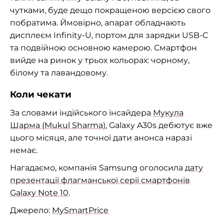
чутками, буде дещо покращеною версією свого
побратима. Ймовірно, апарат обладнають
дисплеєм Infinity-U, портом для зарядки USB-C
та подвійною основною камерою. Смартфон
вийде на ринок у трьох кольорах: чорному,
білому та лавандовому.
Коли чекати
За словами індійського інсайдера
Мукула
Шарма (Mukul Sharma)
, Galaxy A30s дебютує вже
цього місяця, але точної дати анонса наразі
немає.
Нагадаємо, компанія Samsung оголосила
дату
презентації флагманської серії смартфонів
Galaxy Note 10
.
Джерело:
MySmartPrice