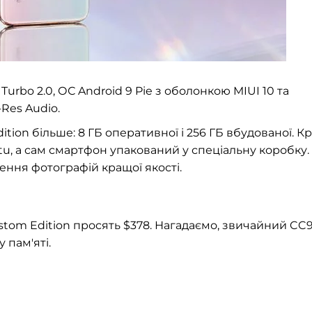
urbo 2.0, ОС Android 9 Pie з оболонкою MIUI 10 та
-Res
Audio.
ition більше: 8 ГБ оперативної і 256 ГБ вбудованої. К
itu, а сам смартфон упакований у спеціальну коробку.
рення фотографій кращої якості.
stom Edition просять $378. Нагадаємо, звичайний CC
 пам'яті.