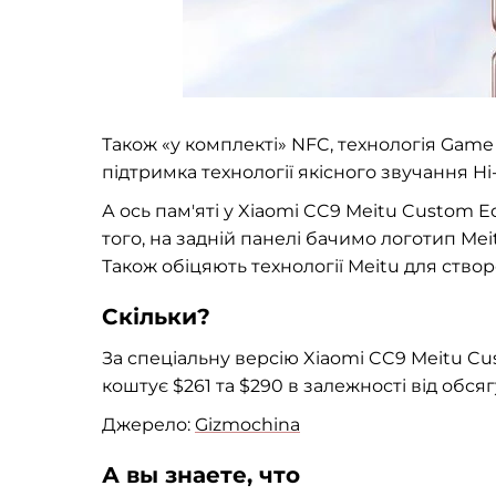
Також «у комплекті» NFC, технологія Game T
підтримка технології якісного звучання
Hi
А ось пам'яті у Xiaomi CC9 Meitu Custom Ed
того, на задній панелі бачимо логотип Me
Також обіцяють технології Meitu для ство
Скільки?
За спеціальну версію Xiaomi CC9 Meitu Cu
коштує $261 та $290 в залежності від обсягу
Джерело:
Gizmochina
А вы знаете, что