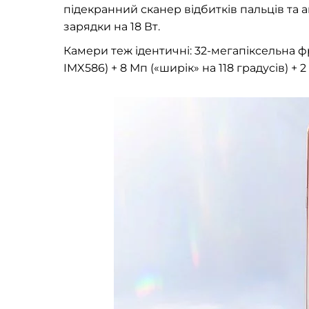
підекранний сканер відбитків пальців та
зарядки на 18 Вт.
Камери теж ідентичні:
32-мегапіксельна
фр
IMX586) + 8 Мп («ширік» на 118 градусів) + 