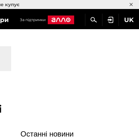
×
не купує
гри
UK
За підтримки
і
Останні новини