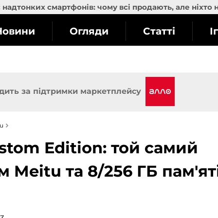
надтонких смартфонів: чому всі продають, але ніхто 
Новини
Огляди
Статті
І
дить за підтримки маркетплейсу
u
stom Edition: той самий
м Meitu та 8/256 ГБ пам'ят