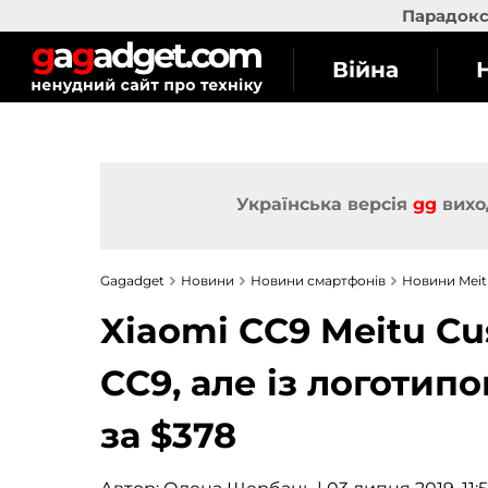
Парадокс 
Війна
Українська версія
gg
вихо
Gagadget
Новини
Новини смартфонів
Новини Meit
Xiaomi CC9 Meitu Cu
CC9, але із логотипо
за $378