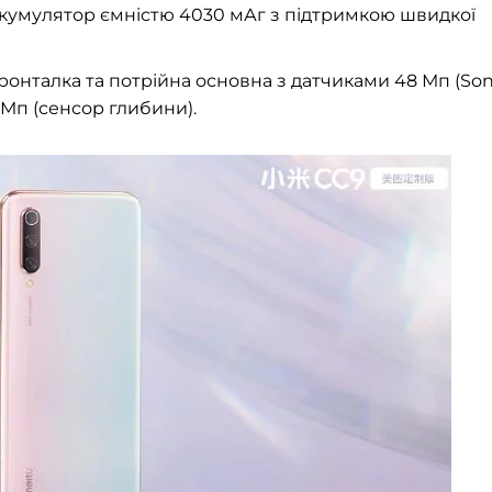
 акумулятор ємністю 4030 мАг з підтримкою швидкої
онталка та потрійна основна з датчиками 48 Мп (So
2 Мп (сенсор глибини).