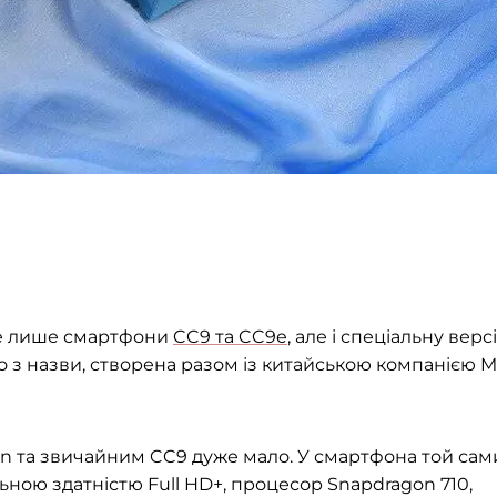
не лише смартфони
CC9 та CC9e
, але і спеціальну верс
о з назви, створена разом із китайською компанією M
on та звичайним CC9 дуже мало. У смартфона той сам
ною здатністю Full HD+, процесор Snapdragon 710,