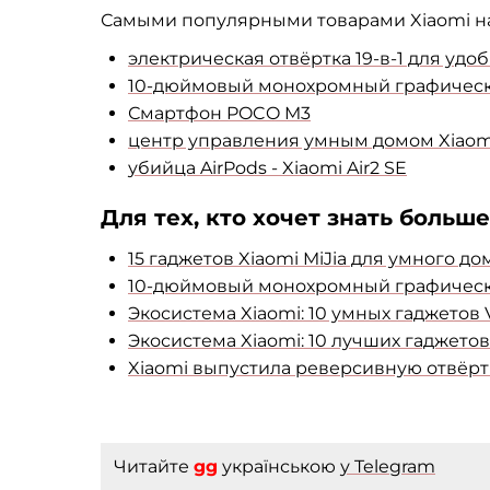
Самыми популярными товарами Xiaomi на 
электрическая отвёртка 19-в-1 для уд
10-дюймовый монохромный графический 
Смартфон POCO M3
центр управления умным домом Xiaom
убийца AirPods - Xiaomi Air2 SE
Для тех, кто хочет знать больше
15 гаджетов Xiaomi MiJia для умного до
10-дюймовый монохромный графический 
Экосистема Xiaomi: 10 умных гаджетов 
Экосистема Xiaomi: 10 лучших гаджетов
Xiaomi выпустила реверсивную отвёртку
Читайте
gg
українською
у Telegram