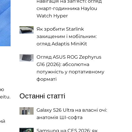
навігація на зап'ясті: огляд
смарт-годинника Haylou
Watch Hyper
Як зробити Starlink
захищеним і мобільним:
огляд Adaptis MiniKit
Огляд ASUS ROG Zephyrus
G16 (2026): абсолютна
потужність у портативному
форматі
ію
Останні статті
eitu.
Galaxy S26 Ultra на власні очі:
анатомія ШІ-софта
ий
Samsung на CES 2026: як