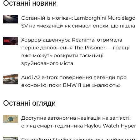
Останні новини
Останній із могікан: Lamborghini Murciélago
SV на «механіці» як символ епохи, що пішла
Хоррор-адвенчура Reanimal отримала
перше доповнення The Prisoner — гравці
вже можуть розкрити таємниці
зруйнованого міста
Audi A2 e-tron: повернення легенди про
економію, поки BMW i1 ще «малюють»
Останні огляди
Доступна автономна навігація на зап'ясті:
огляд смарт-годинника Haylou Watch Hyper
Як зробити Starlink захищеним і мобільним: