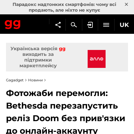
×
Парадокс надтонких смартфонів: чому всі
продають, але ніхто не купує
UK
Українська версія
gg
виходить за
підтримки
маркетплейсу
Gagadget
Новини
Фотожаби перемогли:
Bethesda перезапустить
реліз Doom без прив'язки
до онлайн-аккаунту