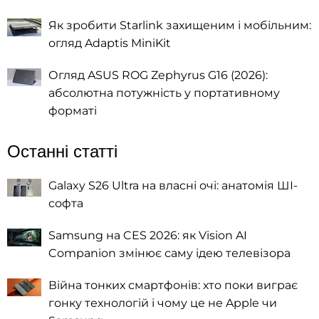
Як зробити Starlink захищеним і мобільним:
огляд Adaptis MiniKit
Огляд ASUS ROG Zephyrus G16 (2026):
абсолютна потужність у портативному
форматі
Останні статті
Galaxy S26 Ultra на власні очі: анатомія ШІ-
софта
Samsung на CES 2026: як Vision AI
Companion змінює саму ідею телевізора
Війна тонких смартфонів: хто поки виграє
гонку технологій і чому це не Apple чи