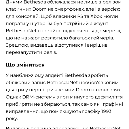
Днями Bethesda облажалася не лише з релізом
класичних Doom на смартфонах, але і з версією
для консолей. Щоб власники PS та Xbox могли
пограти у шутер, їм був потрібний аккаунт
BethesdaNet і постійне підключення до мережі,
що не на жарт розлютило багатьох геймерів.
Зрештою, видавець відступився і вирішив
перезапустити реліз.
Що зміниться
У найближчому апдейті Bethesda зробить
обліковий запис BethesdaNet необов'язковим
для гри у перші три частини Doom на консолях.
Однак DRM-систему з гри минулого десятиліття
прибирати не збираються, так само як і графічні
виправлення, що пом'якшують графіку 1993
року.
Видавець пояснив впровадження BethesdaNet