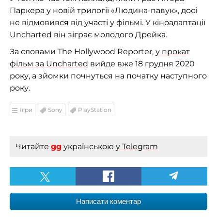
Паркера у новій трилогії «Людина-павук», досі
не відмовився від участі у фільмі. У кіноадаптації
Uncharted він зіграє молодого Дрейка.
За словами The Hollywood Reporter,
у прокат
фільм за Uncharted
вийде вже 18 грудня 2020
року, а зйомки почнуться на початку наступного
року.
Ігри
Sony
PlayStation
Читайте
gg
українською
у Telegram
Написати коментар