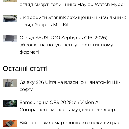
огляд смарт-годинника Haylou Watch Hyper
Як зробити Starlink захищеним і мобільним:
огляд Adaptis MiniKit
Огляд ASUS ROG Zephyrus G16 (2026):
абсолютна потужність у портативному
форматі
Останні статті
Galaxy S26 Ultra на власні очі: анатомія ШІ-
софта
Samsung на CES 2026: як Vision AI
Companion змінює саму ідею телевізора
Війна тонких смартфонів: хто поки виграє