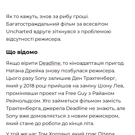
Як то кажуть, знов за рибу гроші.
Багатостраждальний фільм за всесвітом
Uncharted вдруге зіткнувся з проблемою
відсутності режисера.
Що відомо
Якщо вірити
Deadline
, то кіноадаптація пригод
Натана Дрейка знову позбулася режисера.
Цього разу Sony залишив Ден Трахтенберг,
який у 2018 році прийшов на заміну Шону Лев,
промінявши проект на Free Guy з Райаном
Рейнольдсом. Хто займеться фільмом замість
Трахтенберга, джерела Deadline не знають, але
Sony вже домовляється з новим режисером,
який стане до роботи до кінця літа.
У той же час Том Холланд, який грає Пітера