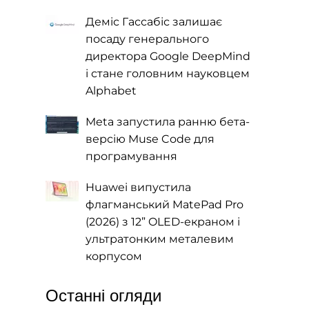
Деміс Гассабіс залишає
посаду генерального
директора Google DeepMind
і стане головним науковцем
Alphabet
Meta запустила ранню бета-
версію Muse Code для
програмування
Huawei випустила
флагманський MatePad Pro
(2026) з 12” OLED-екраном і
ультратонким металевим
корпусом
Останні огляди