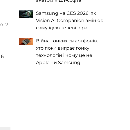
анатомія ШІ-софта
Samsung на CES 2026: як
Vision AI Companion змінює
 i7-
саму ідею телевізора
Війна тонких смартфонів:
хто поки виграє гонку
технологій і чому це не
16
Apple чи Samsung