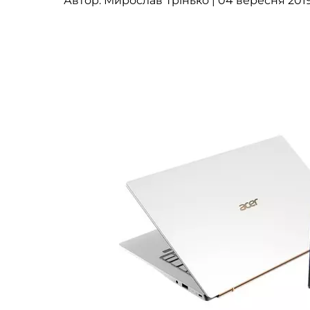
Автор:
Мирослав Трінько
| 04 вересня 2019