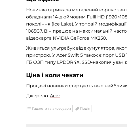
Новинка отримала металевий корпус завто
обладнали 14-дюймовим Fulll HD (1920×10
покоління (Ice Lake). У топовій модифікаці
1065G7. Він працює на максимальній частот
відеокарта NVIDIA GeForce MX250.
Живиться ультрабук від акумулятора, якого
пристрою. У Acer Swift 5 також є порт USB T
ГБ ОЗП типу LPDDR4X, SSD-накопичувач до 
Ціна і коли чекати
Продажі новинки стартують вже найближч
Джерело:
Acer
Ґаджети та аксесуари
Подія