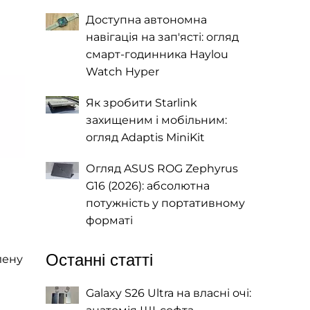
Доступна автономна
навігація на зап'ясті: огляд
смарт-годинника Haylou
Watch Hyper
Як зробити Starlink
захищеним і мобільним:
огляд Adaptis MiniKit
Огляд ASUS ROG Zephyrus
G16 (2026): абсолютна
потужність у портативному
форматі
Останні статті
лену
Galaxy S26 Ultra на власні очі: