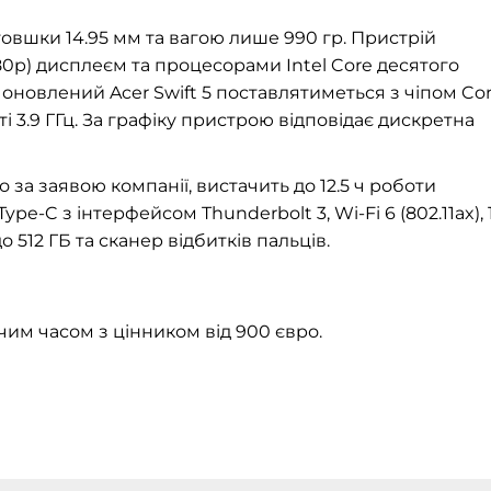
вшки 14.95 мм та вагою лише 990 гр. Пристрій
80p) дисплеєм та процесорами Intel Core десятого
ї оновлений Acer Swift 5 поставлятиметься з чіпом Core
і 3.9 ГГц. За графіку пристрою відповідає дискретна
 за заявою компанії, вистачить до 12.5 ч роботи
ype-C з інтерфейсом Thunderbolt 3, Wi-Fi 6 (802.11ax), 
512 ГБ та сканер відбитків пальців.
им часом з цінником від 900 євро.