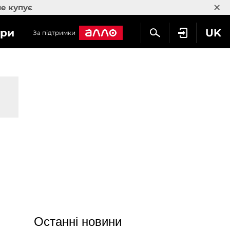
×
не купує
гри
UK
За підтримки
Останні новини