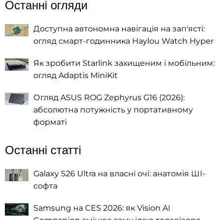
Останні огляди
Доступна автономна навігація на зап'ясті:
огляд смарт-годинника Haylou Watch Hyper
Як зробити Starlink захищеним і мобільним:
огляд Adaptis MiniKit
Огляд ASUS ROG Zephyrus G16 (2026):
абсолютна потужність у портативному
форматі
Останні статті
Galaxy S26 Ultra на власні очі: анатомія ШІ-
софта
Samsung на CES 2026: як Vision AI