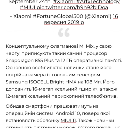
September 24th.
#Xiaomi
#ArtxTechnology
#MIUI
pic.twitter.com/h9h92blDoa
- Xiaomi #FortuneGlobal500 (@Xiaomi)
16
вересня 2019 р
Концептуальному флагманові Mi Mix, у свою
чергу, приписують такий самий процесор
Snapdragon 855 Plus та 12 ГБ оперативної пам'яті.
Основною особливістю новинки стане його
потрійна камера із головним сенсором
Samsung ISOCELL Bright HMX
на 108 Мп. Його
доповнить
16-мегапіксельний
«ширік», а також
12-мегапіксельний
перископний телеоб'єктив.
Обидва смартфони працюватимуть на
операційній системі Android 10, поверх якої
встановлять оболонку
MIUI 11
. Також новинки
отримають підтримку мережі п'ятого покоління