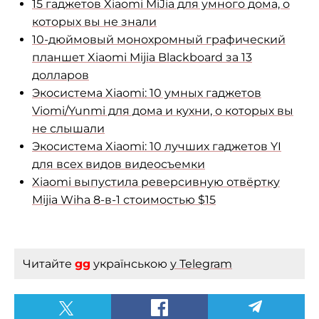
15 гаджетов Xiaomi MiJia для умного дома, о
которых вы не знали
10-дюймовый монохромный графический
планшет Xiaomi Mijia Blackboard за 13
долларов
Экосистема Xiaomi: 10 умных гаджетов
Viomi/Yunmi для дома и кухни, о которых вы
не слышали
Экосистема Xiaomi: 10 лучших гаджетов YI
для всех видов видеосъемки
Xiaomi выпустила реверсивную отвёртку
Mijia Wiha 8-в-1 стоимостью $15
Читайте
gg
українською
у Telegram