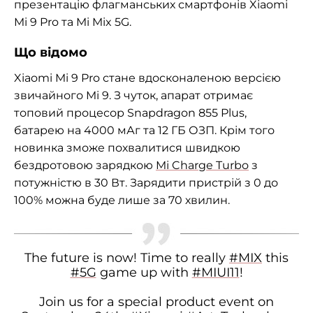
презентацію флагманських смартфонів Xiaomi
Mi 9 Pro та Mi Mix 5G.
Що відомо
Xiaomi Mi 9 Pro стане вдосконаленою версією
звичайного Mi 9. З чуток, апарат отримає
топовий процесор Snapdragon 855 Plus,
батарею на 4000 мАг та 12 ГБ ОЗП. Крім того
новинка зможе похвалитися швидкою
бездротовою зарядкою
Mi Charge Turbo
з
потужністю в 30 Вт. Зарядити пристрій з 0 до
100% можна буде лише за 70 хвилин.
The future is now! Time to really
#MIX
this
#5G
game up with
#MIUI11
!
Join us for a special product event on