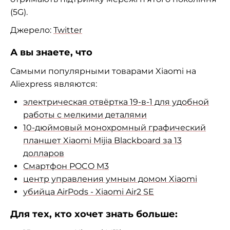
(5G).
Джерело:
Twitter
А вы знаете, что
Самыми популярными товарами Xiaomi на
Aliexpress являются:
электрическая отвёртка 19-в-1 для удобной
работы с мелкими деталями
10-дюймовый монохромный графический
планшет Xiaomi Mijia Blackboard за 13
долларов
Смартфон POCO M3
центр управления умным домом Xiaomi
убийца AirPods - Xiaomi Air2 SE
Для тех, кто хочет знать больше: