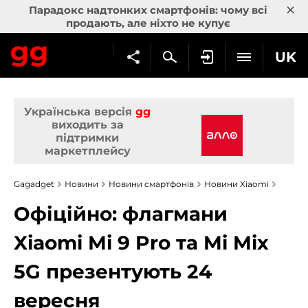
×
Парадокс надтонких смартфонів: чому всі
продають, але ніхто не купує
UK
Українська версія
gg
виходить за
підтримки
маркетплейсу
Gagadget
Новини
Новини смартфонів
Новини Xiaomi
Офіційно: флагмани
Xiaomi Mi 9 Pro та Mi Mix
5G презентують 24
вересня