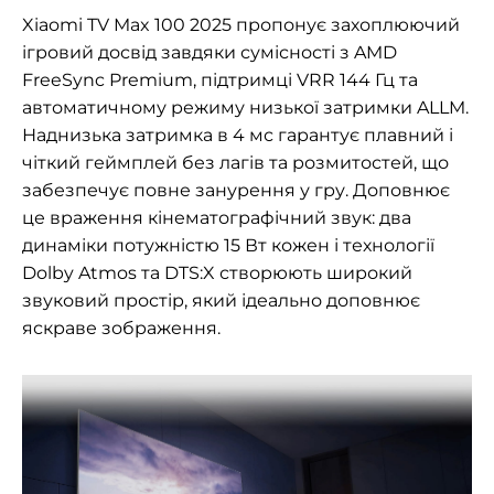
Xiaomi TV Max 100 2025 пропонує захоплюючий
ігровий досвід завдяки сумісності з AMD
FreeSync Premium, підтримці VRR 144 Гц та
автоматичному режиму низької затримки ALLM.
Наднизька затримка в 4 мс гарантує плавний і
чіткий геймплей без лагів та розмитостей, що
забезпечує повне занурення у гру. Доповнює
це враження кінематографічний звук: два
динаміки потужністю 15 Вт кожен і технології
Dolby Atmos та DTS:X створюють широкий
звуковий простір, який ідеально доповнює
яскраве зображення.