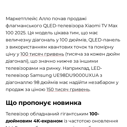
Маркетплейс Алло почав продажі
флагманського QLED-телевізора Xiaomi TV Max
100 2025. Ця модель цікава тим, що має
величезну діагональ у 100 дюймів, QLED-панель
з використанням квантових точок та помірну
ціну у
100 тисяч гривень
(тисяча за кожен дюйм
діагоналі), що значно нижче за іншими
телевізорами на ринку. Наприклад, LED-
телевізор Samsung UE98DU9000UXUA з
діагоналлю 98 дюймів має надійти незабаром у
продаж за ціною
150 тисяч гривень
.
Що пропонує новинка
Телевізор обладнаний гігантським
100-
дюймовим 4K-екраном
із частотою оновлення