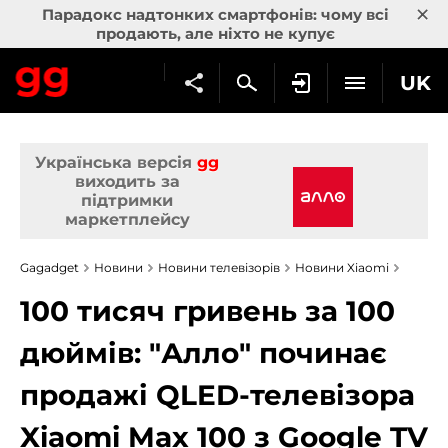
×
Парадокс надтонких смартфонів: чому всі
продають, але ніхто не купує
UK
Українська версія
gg
виходить за
підтримки
маркетплейсу
Gagadget
Новини
Новини телевізорів
Новини Xiaomi
100 тисяч гривень за 100
дюймів: "Алло" починає
продажі QLED-телевізора
Xiaomi Max 100 з Google TV