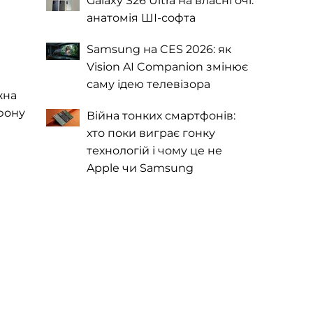
Galaxy S26 Ultra на власні очі:
анатомія ШІ-софта
Samsung на CES 2026: як
Vision AI Companion змінює
саму ідею телевізора
жна
ефону
Війна тонких смартфонів:
хто поки виграє гонку
технологій і чому це не
Apple чи Samsung