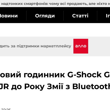
надтонких смартфонів: чому всі продають, але ніхто 
Новини
Огляди
Статті
І
дить за підтримки маркетплейсу
новий годинник G-Shock G
R до Року Змії з Bluetooth