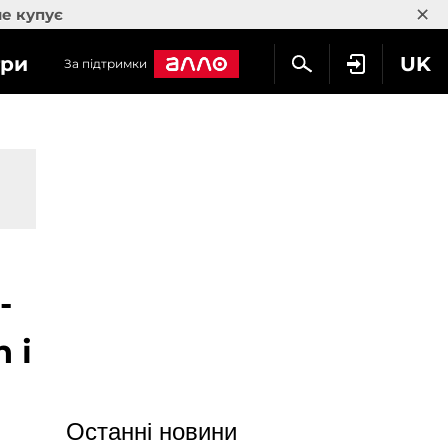
×
не купує
гри
UK
За підтримки
-
 і
Останні новини