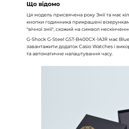
Що відомо
Ця модель присвячена року Змії та має кі
кнопки годинника прикрашені візерунками
"вічної змії", схожий на символ нескінченно
G-Shock G-Steel GST-B400CX-1AJR має Blu
завантажити додаток Casio Watches і вико
та автоматичне налаштування часу.