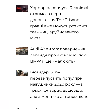
Хоррор-адвенчура Reanimal
отримала перше
доповнення The Prisoner —
гравці вже можуть розкрити
таємниці зруйнованого
міста
Audi A2 e-tron: повернення
легенди про економію, поки
BMW i1 ще «малюють»
Інсайдер: Sony
перевипустить популярні
навушники 2020 року — в
трьох кольорах, дешевше,
але з меншою автономністю