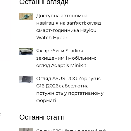
Останні огляди
Доступна автономна
навігація на зап'ясті: огляд
смарт-годинника Haylou
Watch Hyper
Як зробити Starlink
захищеним і мобільним:
огляд Adaptis MiniKit
Огляд ASUS ROG Zephyrus
G16 (2026): абсолютна
потужність у портативному
форматі
я
Останні статті