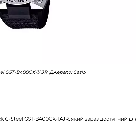
eel GST-B400CX-1AJR. Джерело: Casio
k G-Steel GST-B400CX-1AJR, який зараз доступний дл