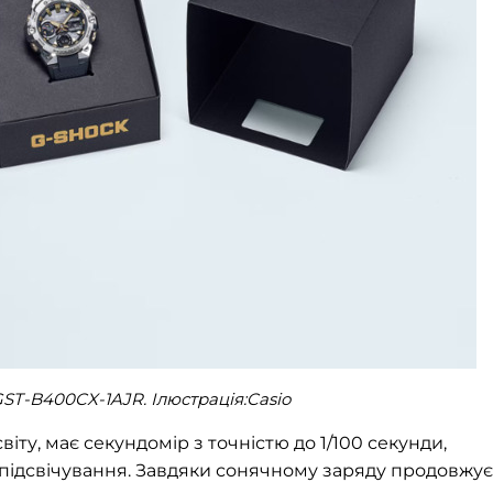
GST-B400CX-1AJR. Ілюстрація:Casio
віту, має секундомір з точністю до 1/100 секунди,
D підсвічування. Завдяки сонячному заряду продовжу