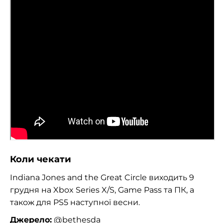
Коли чекати
Indiana Jones and the Great Circle виходить 9
грудня на Xbox Series X/S, Game Pass та ПК, а
також для PS5 наступної весни.
Джерело:
@bethesda