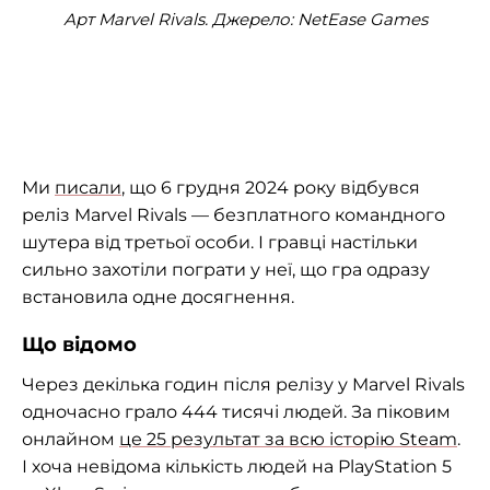
Арт Marvel Rivals. Джерело: NetEase Games
Ми
писали
, що 6 грудня 2024 року відбувся
реліз Marvel Rivals — безплатного командного
шутера від третьої особи. І гравці настільки
сильно захотіли пограти у неї, що гра одразу
встановила одне досягнення.
Що відомо
Через декілька годин після релізу у Marvel Rivals
одночасно грало 444 тисячі людей. За піковим
онлайном
це 25 результат за всю історію Steam
.
І хоча невідома кількість людей на PlayStation 5