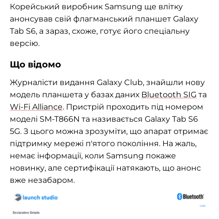
Корейський виробник Samsung ще влітку
анонсував свій флагманський планшет Galaxy
Tab S6, а зараз, схоже, готує його спеціальну
версію.
Що відомо
Журналісти видання Galaxy Club, знайшли нову
модель планшета у базах даних
Bluetooth SIG
та
Wi-Fi Alliance
. Пристрій проходить під номером
моделі SM-T866N та називається Galaxy Tab S6
5G. З цього можна зрозуміти, що апарат отримає
підтримку мережі п'ятого покоління. На жаль,
немає інформації, коли
Samsung
покаже
новинку, але сертифікації натякають, що анонс
вже незабаром.