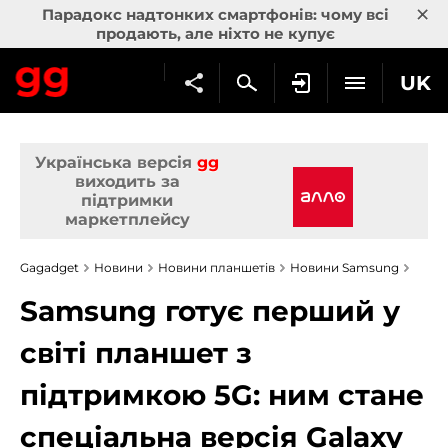
×
Парадокс надтонких смартфонів: чому всі
продають, але ніхто не купує
UK
Українська версія
gg
виходить за
підтримки
маркетплейсу
Gagadget
Новини
Новини планшетів
Новини Samsung
Samsung готує перший у
світі планшет з
підтримкою 5G: ним стане
спеціальна версія Galaxy