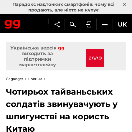
×
Парадокс надтонких смартфонів: чому всі
продають, але ніхто не купує
UK
Українська версія
gg
виходить за
підтримки
маркетплейсу
Gagadget
Новини
Чотирьох тайваньських
солдатів звинувачують у
шпигунстві на користь
Китаю