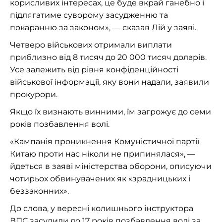
корисливих інтересах, це буде вкрай ганебно і
підлягатиме суворому засудженню та
покаранню за законом», — сказав Лій у заяві.
Четверо військових отримали виплати
приблизно від 8 тисяч до 20 000 тисяч доларів.
Усе залежить від рівня конфіденційності
військової інформації, яку вони надали, заявили
прокурори.
Якщо їх визнають винними, їм загрожує до семи
років позбавлення волі.
«Кампанія проникнення Комуністичної партії
Китаю проти нас ніколи не припинялася», —
йдеться в заяві міністерства оборони, описуючи
чотирьох обвинувачених як «зрадницьких і
беззаконних».
До слова, у вересні колишнього інструктора
ВПС засудили до 17 років позбавлення волі за