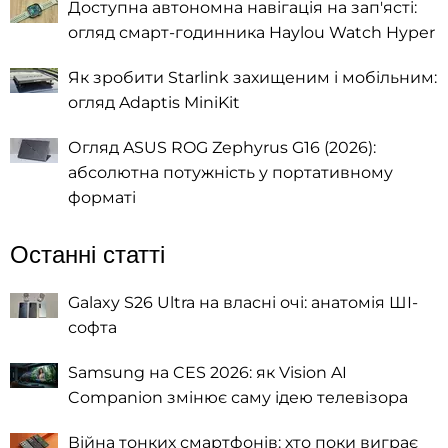
Доступна автономна навігація на зап'ясті:
огляд смарт-годинника Haylou Watch Hyper
Як зробити Starlink захищеним і мобільним:
огляд Adaptis MiniKit
Огляд ASUS ROG Zephyrus G16 (2026):
абсолютна потужність у портативному
форматі
Останні статті
Galaxy S26 Ultra на власні очі: анатомія ШІ-
софта
Samsung на CES 2026: як Vision AI
Companion змінює саму ідею телевізора
Війна тонких смартфонів: хто поки виграє