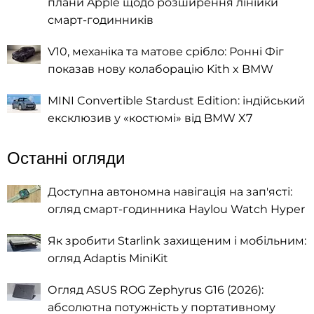
плани Apple щодо розширення лінійки
смарт-годинників
V10, механіка та матове срібло: Ронні Фіг
показав нову колаборацію Kith x BMW
MINI Convertible Stardust Edition: індійський
ексклюзив у «костюмі» від BMW X7
Останні огляди
Доступна автономна навігація на зап'ясті:
огляд смарт-годинника Haylou Watch Hyper
Як зробити Starlink захищеним і мобільним:
огляд Adaptis MiniKit
Огляд ASUS ROG Zephyrus G16 (2026):
абсолютна потужність у портативному