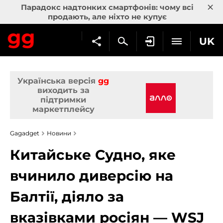
×
Парадокс надтонких смартфонів: чому всі
продають, але ніхто не купує
UK
Українська версія
gg
виходить за
підтримки
маркетплейсу
Gagadget
Новини
Китайське Судно, яке
вчинило диверсію на
Балтії, діяло за
вказівками росіян — WSJ