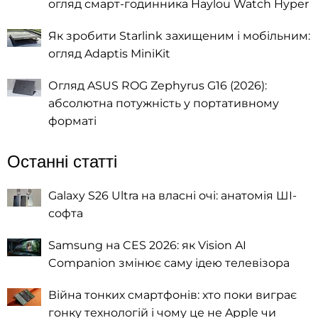
огляд смарт-годинника Haylou Watch Hyper
Як зробити Starlink захищеним і мобільним:
огляд Adaptis MiniKit
Огляд ASUS ROG Zephyrus G16 (2026):
абсолютна потужність у портативному
форматі
Останні статті
Galaxy S26 Ultra на власні очі: анатомія ШІ-
софта
Samsung на CES 2026: як Vision AI
Companion змінює саму ідею телевізора
Війна тонких смартфонів: хто поки виграє
гонку технологій і чому це не Apple чи