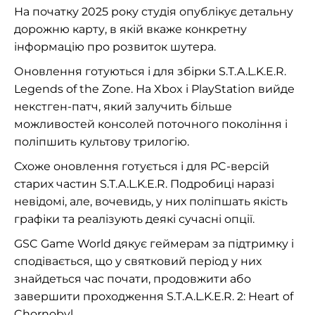
На початку 2025 року студія опублікує детальну
дорожню карту, в якій вкаже конкретну
інформацію про розвиток шутера.
Оновлення готуються і для збірки S.T.A.L.K.E.R.
Legends of the Zone. На Xbox і PlayStation вийде
некстген-патч, який залучить більше
можливостей консолей поточного покоління і
поліпшить культову трилогію.
Схоже оновлення готується і для PC-версій
старих частин S.T.A.L.K.E.R. Подробиці наразі
невідомі, але, вочевидь, у них поліпшать якість
графіки та реалізують деякі сучасні опції.
GSC Game World дякує геймерам за підтримку і
сподівається, що у святковий період у них
знайдеться час почати, продовжити або
завершити проходження S.T.A.L.K.E.R. 2: Heart of
Chornobyl.