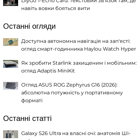
LilyGo T-Echo Card: текстовий зв’язок там, де
навіть вовки бояться вити
Останні огляди
Доступна автономна навігація на зап'ясті:
огляд смарт-годинника Haylou Watch Hyper
Як зробити Starlink захищеним і мобільним:
огляд Adaptis MiniKit
Огляд ASUS ROG Zephyrus G16 (2026):
абсолютна потужність у портативному
форматі
Останні статті
Galaxy S26 Ultra на власні очі: анатомія ШІ-