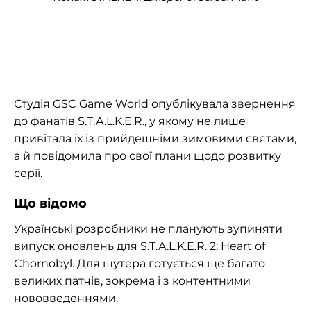
Студія GSC Game World опублікувала звернення
до фанатів S.T.A.L.K.E.R., у якому не лише
привітала їх із прийдешніми зимовими святами,
а й повідомила про свої плани щодо розвитку
серії.
Що відомо
Українські розробники не планують зупиняти
випуск оновлень для S.T.A.L.K.E.R. 2: Heart of
Chornobyl. Для шутера готується ще багато
великих патчів, зокрема і з контентними
нововведеннями.