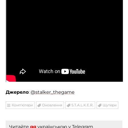
Джерело
:
@stalker_thegame
Комп'ютери
Оновлення
S.T.A.L.K.E.R.
Шутери
Читайте
gg
українською
у Telegram