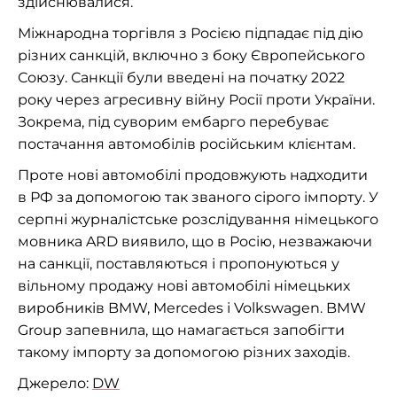
здійснювалися.
Міжнародна торгівля з Росією підпадає під дію
різних санкцій, включно з боку Європейського
Союзу. Санкції були введені на початку 2022
року через агресивну війну Росії проти України.
Зокрема, під суворим ембарго перебуває
постачання автомобілів російським клієнтам.
Проте нові автомобілі продовжують надходити
в РФ за допомогою так званого сірого імпорту. У
серпні журналістське розслідування німецького
мовника ARD виявило, що в Росію, незважаючи
на санкції, поставляються і пропонуються у
вільному продажу нові автомобілі німецьких
виробників BMW, Mercedes і Volkswagen. BMW
Group запевнила, що намагається запобігти
такому імпорту за допомогою різних заходів.
Джерело:
DW