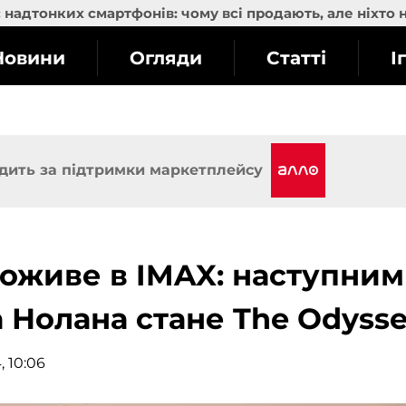
надтонких смартфонів: чому всі продають, але ніхто 
Новини
Огляди
Статті
І
дить за підтримки маркетплейсу
 оживе в IMAX: наступним
 Нолана стане The Odyss
, 10:06