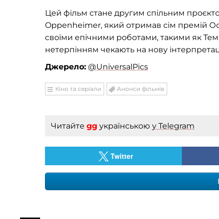
Цей фільм стане другим спільним проєктом
Oppenheimer, який отримав сім премій О
своїми епічними роботами, такими як Тем
нетерпінням чекають на нову інтерпретаці
Джерело:
@UniversalPics
Кіно та серіали
Анонси фільмів
Читайте
gg
українською
у Telegram
Twitter