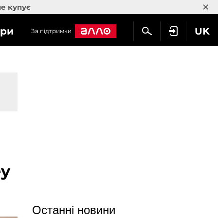
×
не купує
гри
UK
За підтримки
ey
Останні новини