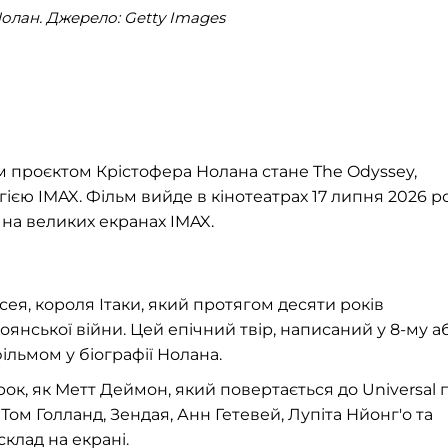
олан. Джерело: Getty Images
им проєктом Крістофера Нолана стане The Odyssey,
ією IMAX. Фільм вийде в кінотеатрах 17 липня 2026 ро
на великих екранах IMAX.
ея, короля Ітаки, який протягом десяти років
янської війни. Цей епічний твір, написаний у 8-му аб
фільмом у біографії Нолана.
рок, як Метт Деймон, який повертається до Universal 
 Том Голланд, Зендая, Анн Гетевей, Лупіта Нйонг'о та
склад на екрані.