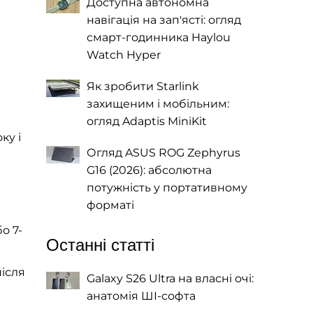
Доступна автономна
навігація на зап'ясті: огляд
смарт-годинника Haylou
Watch Hyper
Як зробити Starlink
захищеним і мобільним:
огляд Adaptis MiniKit
ку і
Огляд ASUS ROG Zephyrus
G16 (2026): абсолютна
потужність у портативному
форматі
о 7-
Останні статті
після
Galaxy S26 Ultra на власні очі:
анатомія ШІ-софта