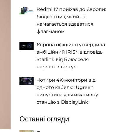
Redmi 17 приїхав до Європи:
бюджетник, який не
намагається здаватися
флагманом
Європа офіційно утвердила
амбіційний IRIS²: відповідь
Starlink від Брюсселя
нарешті стартує
Чотири 4K-монітори від
одного кабелю: Ugreen
випустила ультимативну
станцію з DisplayLink
Останні огляди