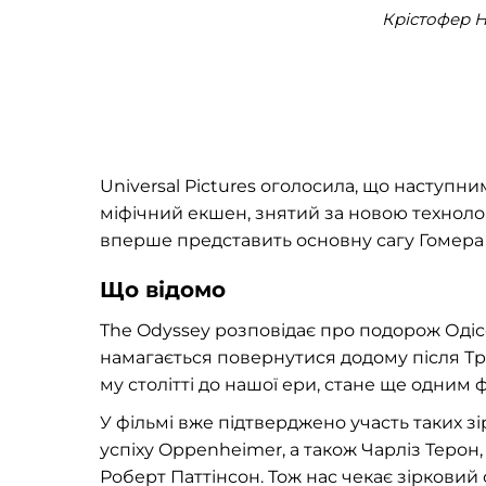
Крістофер Н
Universal Pictures оголосила, що наступн
міфічний екшен, знятий за новою технолог
вперше представить основну сагу Гомера 
Що відомо
The Odyssey розповідає про подорож Одісс
намагається повернутися додому після Тро
му столітті до нашої ери, стане ще одним 
У фільмі вже підтверджено участь таких зі
успіху Oppenheimer, а також Чарліз Терон,
Роберт Паттінсон. Тож нас чекає зірковий 