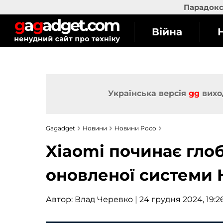
Парадокс 
Війна
Українська версія
gg
вихо
Gagadget
Новини
Новини Poco
Xiaomi починає гло
оновленої системи H
Автор:
Влад Черевко
| 24 грудня 2024, 19:2