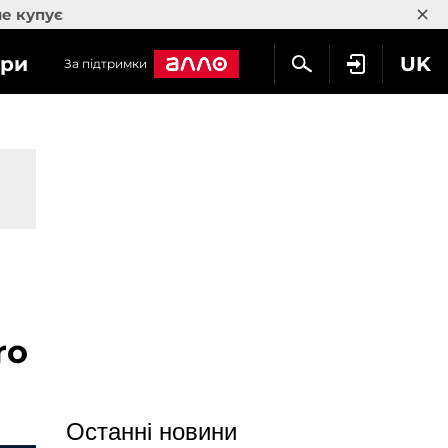
×
не купує
гри
UK
За підтримки
ro
Останні новини