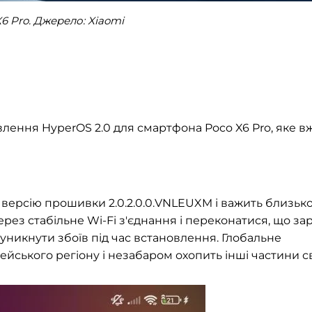
6 Pro. Джерело: Xiaomi
лення HyperOS 2.0 для смартфона Poco X6 Pro, яке в
версію прошивки 2.0.2.0.0.VNLEUXM і важить близько
рез стабільне Wi-Fi з'єднання і переконатися, що за
никнути збоїв під час встановлення. Глобальне
ського регіону і незабаром охопить інші частини св