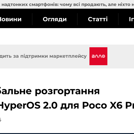
надтонких смартфонів: чому всі продають, але ніхто 
Новини
Огляди
Статті
І
дить за підтримки маркетплейсу
бальне розгортання
yperOS 2.0 для Poco X6 P
6