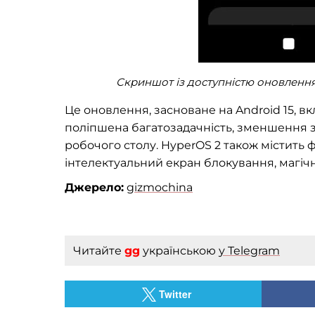
Скриншот із доступністю оновлення 
Це оновлення, засноване на Android 15, вк
поліпшена багатозадачність, зменшення з
робочого столу. HyperOS 2 також містить фу
інтелектуальний екран блокування, магічн
Джерело:
gizmochina
Читайте
gg
українською
у Telegram
Twitter