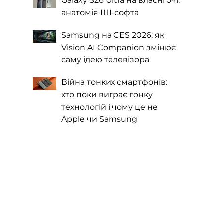
Galaxy S26 Ultra на власні очі:
анатомія ШІ-софта
Samsung на CES 2026: як
Vision AI Companion змінює
саму ідею телевізора
Війна тонких смартфонів:
хто поки виграє гонку
технологій і чому це не
Apple чи Samsung