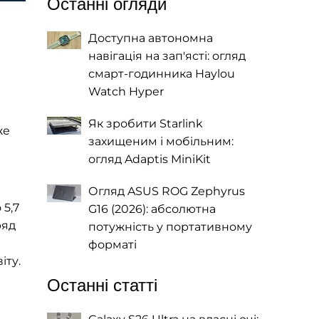
Останні огляди
Доступна автономна
навігація на зап'ясті: огляд
смарт-годинника Haylou
Watch Hyper
Як зробити Starlink
же
захищеним і мобільним:
огляд Adaptis MiniKit
Огляд ASUS ROG Zephyrus
 5,7
G16 (2026): абсолютна
ряд
потужність у портативному
форматі
іту.
Останні статті