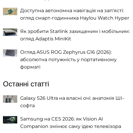
Доступна автономна навігація на зап'ясті:
огляд смарт-годинника Haylou Watch Hyper
Як зробити Starlink захищеним і мобільним:
огляд Adaptis MiniKit
Огляд ASUS ROG Zephyrus G16 (2026):
абсолютна потужність у портативному
форматі
Останні статті
Galaxy S26 Ultra на власні очі: анатомія ШІ-
софта
Samsung на CES 2026: як Vision AI
Companion змінює саму ідею телевізора