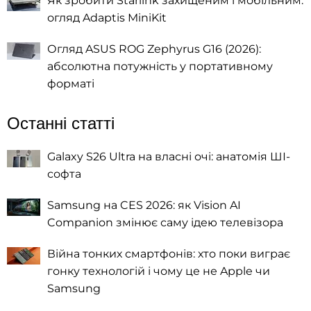
Як зробити Starlink захищеним і мобільним:
огляд Adaptis MiniKit
Огляд ASUS ROG Zephyrus G16 (2026):
абсолютна потужність у портативному
форматі
Останні статті
Galaxy S26 Ultra на власні очі: анатомія ШІ-
софта
Samsung на CES 2026: як Vision AI
Companion змінює саму ідею телевізора
Війна тонких смартфонів: хто поки виграє
гонку технологій і чому це не Apple чи
Samsung