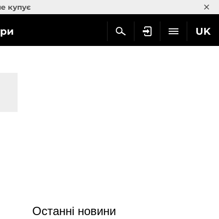
×
не купує
гри
UK
Останні новини