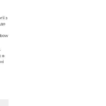
ії з
 до
nbow
S
є в
ні