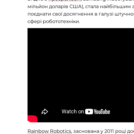
мільйон доларів США), стала найбільшим 
поєднати свої досягнення в галузі штучно
сфері робототехніки.
Rainbow Robotics
, заснована у 2011 році 