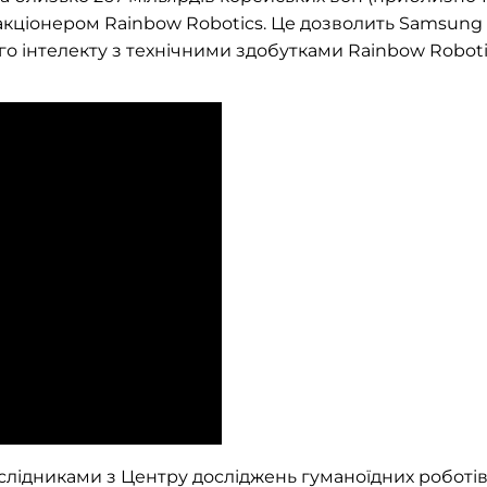
акціонером Rainbow Robotics. Це дозволить Samsung
го інтелекту з технічними здобутками Rainbow Roboti
дослідниками з Центру досліджень гуманоїдних роботі