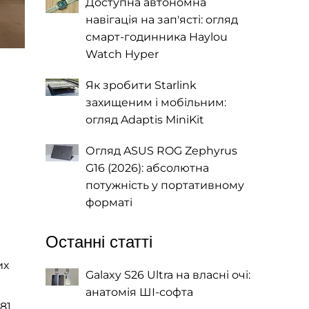
Доступна автономна
навігація на зап'ясті: огляд
смарт-годинника Haylou
Watch Hyper
Як зробити Starlink
захищеним і мобільним:
огляд Adaptis MiniKit
Огляд ASUS ROG Zephyrus
G16 (2026): абсолютна
потужність у портативному
форматі
Останні статті
их
Galaxy S26 Ultra на власні очі:
анатомія ШІ-софта
81