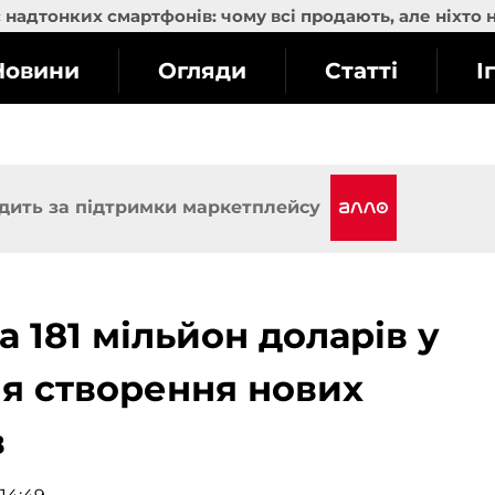
надтонких смартфонів: чому всі продають, але ніхто 
Новини
Огляди
Статті
І
дить за підтримки маркетплейсу
 181 мільйон доларів у
ля створення нових
в