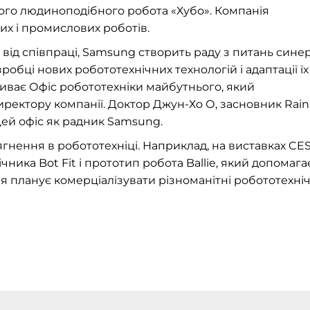
гого людиноподібного робота «Хубо». Компанія
их і промислових роботів.
д співпраці, Samsung створить раду з питань синерг
робці нових робототехнічних технологій і адаптації їх
риває Офіс робототехніки майбутнього, який
ректору компанії. Доктор Джун-Хо О, засновник Rai
 цей офіс як радник Samsung.
гнення в робототехніці. Наприклад, на виставках CE
чника Bot Fit і прототип робота Ballie, який допомага
я планує комерціалізувати різноманітні робототехніч