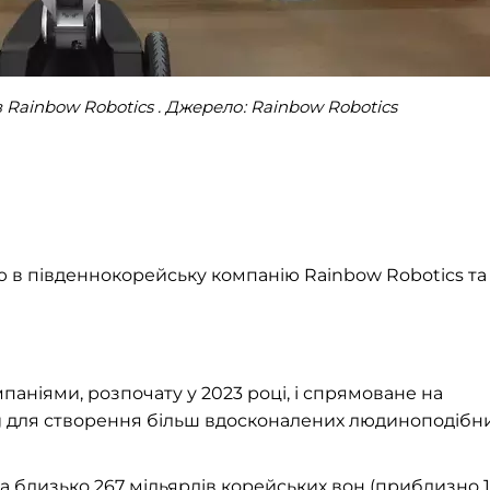
 Rainbow Robotics . Джерело: Rainbow Robotics
 в південнокорейську компанію Rainbow Robotics та
аніями, розпочату у 2023 році, і спрямоване на
g для створення більш вдосконалених людиноподібн
а близько 267 мільярдів корейських вон (приблизно 1