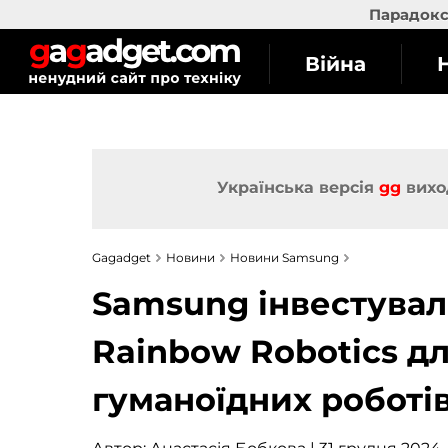
Парадокс 
Війна
Українська версія
gg
вихо
Gagadget
Новини
Новини Samsung
Samsung інвестувала
Rainbow Robotics д
гуманоїдних роботі