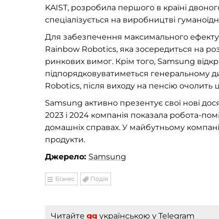
KAIST, розробила першого в країні двоно
спеціалізується на виробництві гуманоїдн
Для забезпечення максимального ефекту ві
Rainbow Robotics, яка зосередиться на роз
ринкових вимог. Крім того, Samsung відк
підпорядковуватиметься генеральному ди
Robotics, після виходу на пенсію очолить
Samsung активно презентує свої нові дося
2023 і 2024 компанія показала робота-помі
домашніх справах. У майбутньому компані
продукти.
Джерело:
Samsung
Бізнес
Подія
Читайте
gg
українською
у Telegram