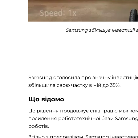
Samsung збільшує інвестиції в
Samsung оголосила про значну інвестицію
збільшила свою частку в ній до 35%.
Що відомо
Це рішення продовжує співпрацю між комп
посилення робототехнічної бази Samsun
роботів.
Згідно з
пресрелізом
, Samsung інвестувал