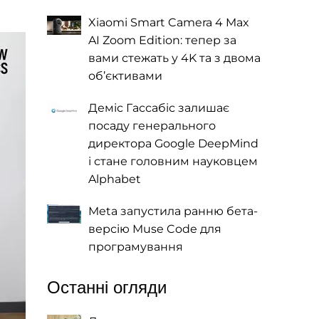
Xiaomi Smart Camera 4 Max
AI Zoom Edition: тепер за
вами стежать у 4K та з двома
об’єктивами
Деміс Гассабіс залишає
посаду генерального
директора Google DeepMind
і стане головним науковцем
Alphabet
Meta запустила ранню бета-
версію Muse Code для
програмування
Останні огляди