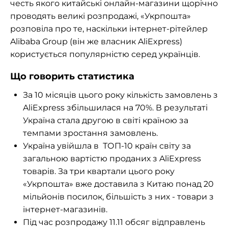
честь якого китайські
онлайн-магазини
щорічно
проводять великі розпродажі, «Укрпошта»
розповіла про те, наскільки
інтернет-рітейлер
Alibaba Group (він же власник AliExpress)
користується популярністю серед українців.
Що говорить статистика
За 10 місяців цього року кількість замовлень з
AliExpress збільшилася на 70%. В результаті
Україна стала другою в світі країною за
темпами зростання замовлень.
Україна увійшла в
ТОП-10
країн світу за
загальною вартістю проданих з AliExpress
товарів. За три квартали цього року
«Укрпошта» вже доставила з Китаю понад 20
мільйонів посилок, більшість з них - товари з
інтернет-магазинів
.
Під час розпродажу 11.11 обсяг відправлень