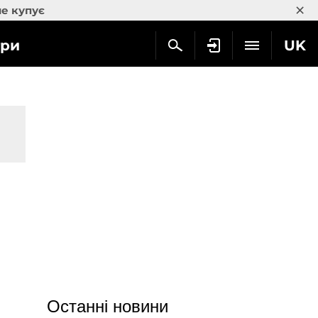
×
не купує
гри
UK
Останні новини