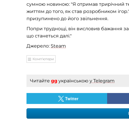
сумною новиною: "Я отримав трирічний тер
життям до того, як став розробником ігор.
призупинено до його звільнення.
Попри труднощі, він висловив бажання зав
що станеться далі."
Джерело:
Steam
Комп'ютери
Читайте
gg
українською
у Telegram
Twitter