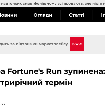
надтонких смартфонів: чому всі продають, але ніхто 
Новини
Огляди
Статті
І
дить за підтримки маркетплейсу
а Fortune's Run зупинена:
трирічний термін