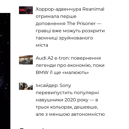
Хоррор-адвенчура Reanimal
отримала перше
доповнення The Prisoner —
гравці вже можуть розкрити
таємниці зруйнованого
міста
Audi A2 e-tron: повернення
легенди про економію, поки
BMW i1 ще «малюють»
Інсайдер: Sony
перевипустить популярні
навушники 2020 року — в
трьох кольорах, дешевше,
але з меншою автономністю