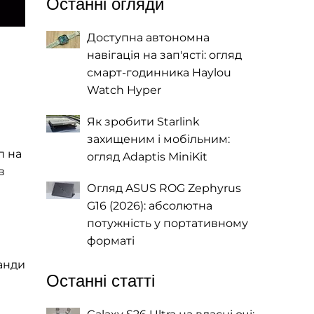
Останні огляди
Доступна автономна
навігація на зап'ясті: огляд
смарт-годинника Haylou
Watch Hyper
Як зробити Starlink
захищеним і мобільним:
п на
огляд Adaptis MiniKit
в
Огляд ASUS ROG Zephyrus
G16 (2026): абсолютна
потужність у портативному
форматі
анди
Останні статті