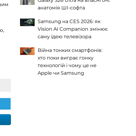
Galaxy S26 Ultra на власні очі:
ншим
анатомія ШІ-софта
Samsung на CES 2026: як
Vision AI Companion змінює
ю,
саму ідею телевізора
Війна тонких смартфонів:
хто поки виграє гонку
технологій і чому це не
Apple чи Samsung