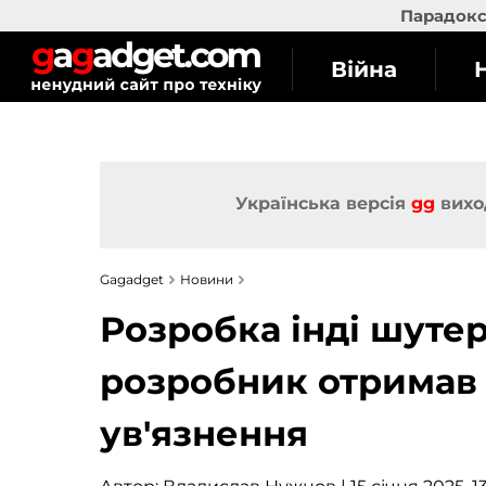
Парадокс 
Війна
Українська версія
gg
вихо
Gagadget
Новини
Розробка інді шутер
розробник отримав 
ув'язнення