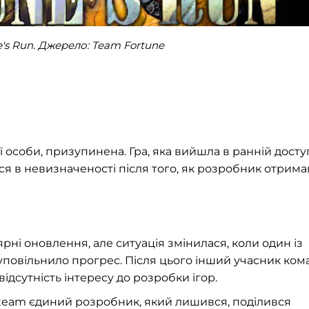
's Run. Джерело: Team Fortune
ї особи, призупинена. Гра, яка вийшла в ранній досту
ся в невизначеності після того, як розробник отрима
рні оновлення, але ситуація змінилася, коли один із
уповільнило прогрес. Після цього інший учасник ком
дсутність інтересу до розробки ігор.
 Steam єдиний розробник, який лишився, поділився