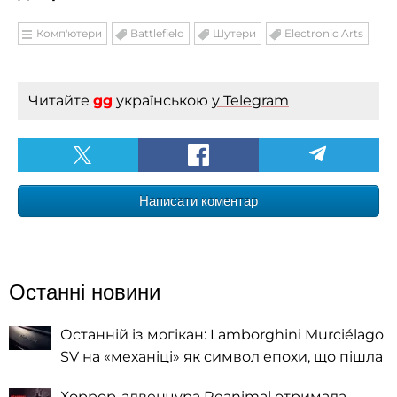
Комп'ютери
Battlefield
Шутери
Electronic Arts
Читайте
gg
українською
у Telegram
Написати коментар
Останні новини
Останній із могікан: Lamborghini Murciélago
SV на «механіці» як символ епохи, що пішла
Хоррор-адвенчура Reanimal отримала