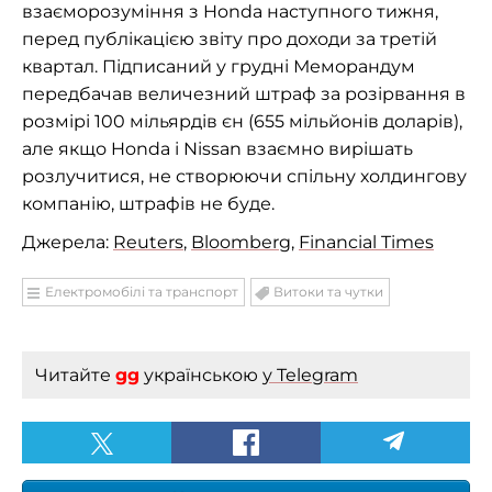
взаєморозуміння з Honda наступного тижня,
перед публікацією звіту про доходи за третій
квартал. Підписаний у грудні Меморандум
передбачав величезний штраф за розірвання в
розмірі 100 мільярдів єн (655 мільйонів доларів),
але якщо Honda і Nissan взаємно вирішать
розлучитися, не створюючи спільну холдингову
компанію, штрафів не буде.
Джерела:
Reuters
,
Bloomberg
,
Financial Times
Електромобілі та транспорт
Витоки та чутки
Читайте
gg
українською
у Telegram