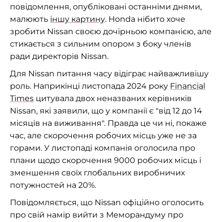
повідомлення, опубліковані останніми днями,
малюють
іншу картину
. Honda нібито хоче
зробити Nissan своєю дочірньою компанією, але
стикається з сильним опором з боку членів
ради директорів Nissan.
Для Nissan питання часу відіграє найважливішу
роль. Наприкінці листопада 2024 року
Financial
Times
цитувала двох неназваних керівників
Nissan, які заявили, що у компанії є "від 12 до 14
місяців на виживання". Правда це чи ні, покаже
час, але скорочення робочих місць уже не за
горами. У листопаді компанія оголосила про
плани щодо скорочення 9000 робочих місць і
зменшення своїх глобальних виробничих
потужностей на 20%.
Повідомляється, що Nissan офіційно оголосить
про свій намір вийти з Меморандуму про