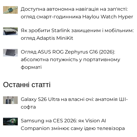
Доступна автономна навігація на зап'ясті:
огляд смарт-годинника Haylou Watch Hyper
Як зробити Starlink захищеним і мобільним:
огляд Adaptis MiniKit
Огляд ASUS ROG Zephyrus G16 (2026):
абсолютна потужність у портативному
форматі
Останні статті
Galaxy S26 Ultra на власні очі: анатомія ШІ-
софта
Samsung на CES 2026: як Vision AI
Companion змінює саму ідею телевізора