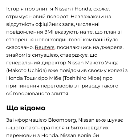
Історія про злиття Nissan і Honda, схоже,
отримує новий поворот. Незважаючи на
відсутність офіційних заяв, численні
повідомлення ЗМІ вказують на те, що план зі
створення нової холдингової компанії було
скасовано.
Reuters
, посилаючись на джерела,
знайомі з ситуацією, стверджує, що
генеральний директор Nissan Макото Учіда
(Makoto Uchida) вже повідомив своєму колезі з
Honda Тошихіро Мібе (Toshihiro Mibe) про
припинення переговорів з приводу такого
обговорюваного злиття.
Що відомо
За інформацією
Bloomberg
, Nissan вже шукає
іншого партнера після нібито невдалих
перемовин з Honda. Nissan волів би