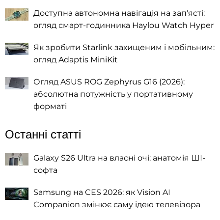
Доступна автономна навігація на зап'ясті:
огляд смарт-годинника Haylou Watch Hyper
Як зробити Starlink захищеним і мобільним:
огляд Adaptis MiniKit
Огляд ASUS ROG Zephyrus G16 (2026):
абсолютна потужність у портативному
форматі
Останні статті
Galaxy S26 Ultra на власні очі: анатомія ШІ-
софта
Samsung на CES 2026: як Vision AI
Companion змінює саму ідею телевізора