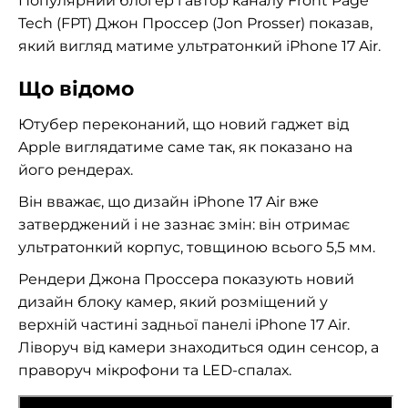
Популярний блогер і автор каналу Front Page
Tech (FPT) Джон Проссер (Jon Prosser) показав,
який вигляд матиме ультратонкий iPhone 17 Air.
Що відомо
Ютубер переконаний, що новий гаджет від
Apple виглядатиме саме так, як показано на
його рендерах.
Він вважає, що дизайн iPhone 17 Air вже
затверджений і не зазнає змін: він отримає
ультратонкий корпус, товщиною всього 5,5 мм.
Рендери Джона Проссера показують новий
дизайн блоку камер, який розміщений у
верхній частині задньої панелі iPhone 17 Air.
Ліворуч від камери знаходиться один сенсор, а
праворуч мікрофони та LED-спалах.