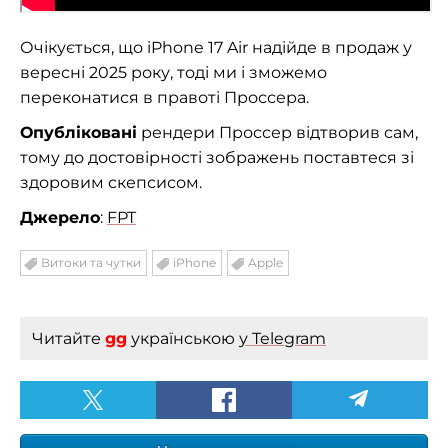
Очікується, що iPhone 17 Air надійде в продаж у
вересні 2025 року, тоді ми і зможемо
переконатися в правоті Проссера.
Опубліковані
рендери Проссер відтворив сам,
тому до достовірності зображень поставтеся зі
здоровим скепсисом.
Джерело
:
FPT
Витоки та чутки
iPhone
Apple
Читайте
gg
українською
у Telegram