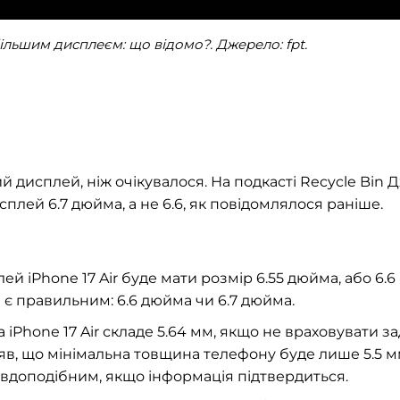
 більшим дисплеєм: що відомо?. Джерело: fpt.
й дисплей, ніж очікувалося. На подкасті Recycle Bin 
плей 6.7 дюйма, а не 6.6, як повідомлялося раніше.
ей iPhone 17 Air буде мати розмір 6.55 дюйма, або 6.6
 є правильним: 6.6 дюйма чи 6.7 дюйма.
 iPhone 17 Air складе 5.64 мм, якщо не враховувати з
ляв, що мінімальна товщина телефону буде лише 5.5 м
авдоподібним, якщо інформація підтвердиться.