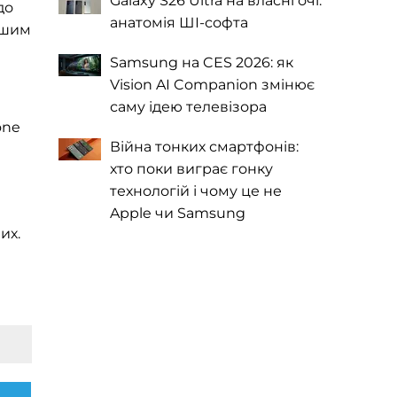
Galaxy S26 Ultra на власні очі:
до
анатомія ШІ-софта
ершим
Samsung на CES 2026: як
Vision AI Companion змінює
саму ідею телевізора
one
Війна тонких смартфонів:
хто поки виграє гонку
технологій і чому це не
Apple чи Samsung
их.