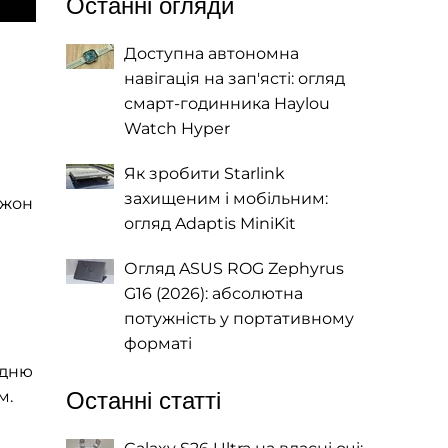
Останні огляди
Доступна автономна
навігація на зап'ясті: огляд
смарт-годинника Haylou
Watch Hyper
Як зробити Starlink
захищеним і мобільним:
Джон
огляд Adaptis MiniKit
Огляд ASUS ROG Zephyrus
G16 (2026): абсолютна
потужність у портативному
форматі
адню
м.
Останні статті