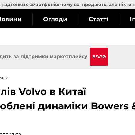
надтонких смартфонів: чому всі продають, але ніхто 
Новини
Огляди
Статті
І
дить за підтримки маркетплейсу
lvo
ів Volvo в Китаї
облені динаміки Bowers 