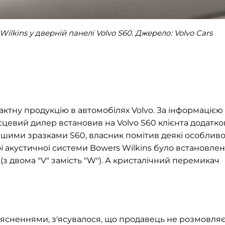
lkins у дверній панелі Volvo S60. Джерело: Volvo Cars
актну продукцію в автомобілях Volvo. За інформацією
місцевий дилер встановив на Volvo S60 клієнта додатко
ншими зразками S60, власник помітив деякі особливо
ої акустичної системи Bowers Wilkins було встановле
(з двома "V" замість "W"). А кристалічний перемикач
'ясненнями, з'ясувалося, що продавець не розмовля