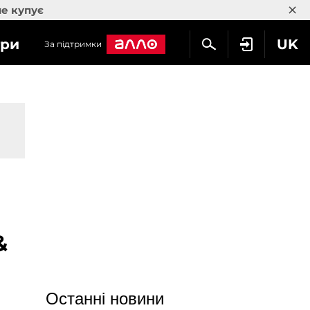
×
не купує
гри
UK
За підтримки
&
Останні новини