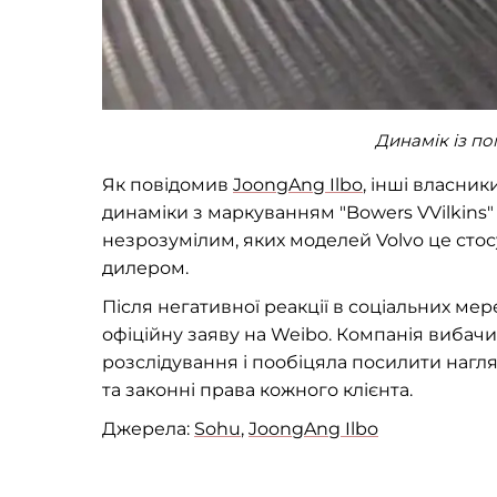
Динамік із по
Як повідомив
JoongAng Ilbo
, інші власник
динаміки з маркуванням "Bowers VVilkins" 
незрозумілим, яких моделей Volvo це стос
дилером.
Після негативної реакції в соціальних мер
офіційну заяву на Weibo. Компанія вибачи
розслідування і пообіцяла посилити нагл
та законні права кожного клієнта.
Джерела:
Sohu
,
JoongAng Ilbo