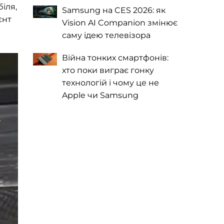
іля,
Samsung на CES 2026: як
єнт
Vision AI Companion змінює
саму ідею телевізора
Війна тонких смартфонів:
хто поки виграє гонку
технологій і чому це не
Apple чи Samsung