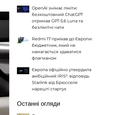
OpenAI знімає ліміти:
безкоштовний ChatGPT
отримав GPT-5.6 Luna та
безлімітні чати
Redmi 17 приїхав до Європи:
бюджетник, який не
намагається здаватися
флагманом
Європа офіційно утвердила
амбіційний IRIS²: відповідь
Starlink від Брюсселя
нарешті стартує
Останні огляди