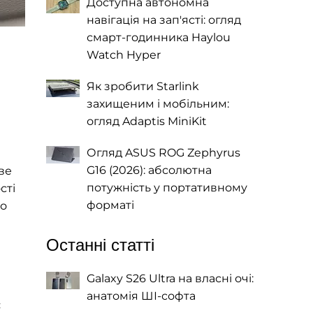
Доступна автономна
навігація на зап'ясті: огляд
смарт-годинника Haylou
Watch Hyper
Як зробити Starlink
захищеним і мобільним:
огляд Adaptis MiniKit
Огляд ASUS ROG Zephyrus
G16 (2026): абсолютна
ве
потужність у портативному
сті
форматі
но
Останні статті
Galaxy S26 Ultra на власні очі:
анатомія ШІ-софта
є