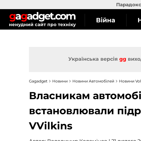
Парадокс 
Війна
Українська версія
gg
вихо
Gagadget
Новини
Новини Автомобілей
Новини Vo
Власникам автомобіл
встановлювали підр
VVilkins