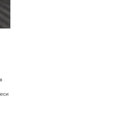
м
в
реси