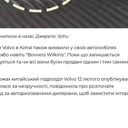
милкою в назві. Джерело: Sohu
и Volvo в Китаї також виявили у своїх автомобілях
або навіть "Bovvers Wilkins". Поки що залишається
ується та чи всі вони були продані одним і тим сами
ежах китайський підрозділ Volvo 12 лютого опублікува
лася за незручності, повідомила про розпочате
яд за авторизованими дилерами, щоб захистити інте