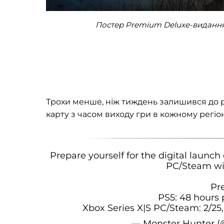
Постер Premium Deluxe-видання M
Трохи менше, ніж тиждень залишився до р
карту з часом виходу гри в кожному регіон
Prepare yourself for the digital launc
PC/Steam wit
Pre
PS5: 48 hours 
Xbox Series X|S PC/Steam: 2/25
— Monster Hunter 