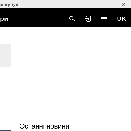
×
не купує
гри
UK
Останні новини