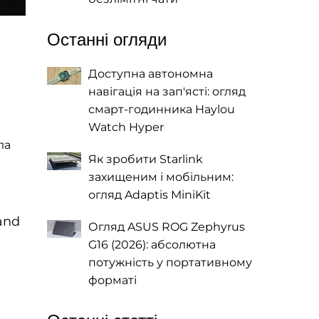
Останні огляди
Доступна автономна
навігація на зап'ясті: огляд
смарт-годинника Haylou
Watch Hyper
ла
Як зробити Starlink
захищеним і мобільним:
огляд Adaptis MiniKit
 and
Огляд ASUS ROG Zephyrus
G16 (2026): абсолютна
потужність у портативному
форматі