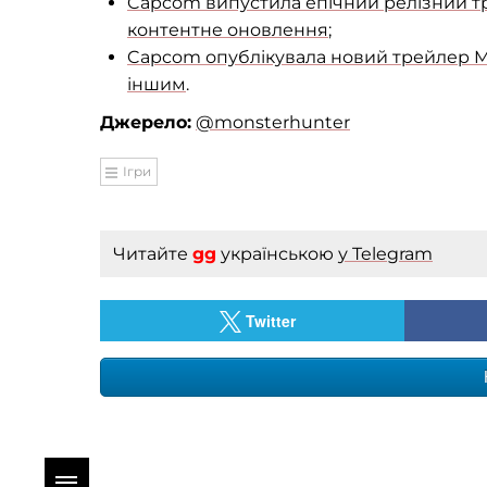
Capcom випустила епічний релізний тр
контентне оновлення
;
Capcom опублікувала новий трейлер Mo
іншим
.
Джерело:
@monsterhunter
Ігри
Читайте
gg
українською
у Telegram
Twitter