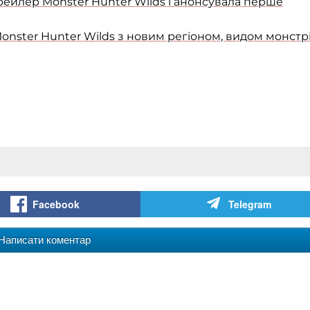
ейлер Monster Hunter Wilds і анонсувала перше
nster Hunter Wilds з новим регіоном, видом монстрі
Facebook
Telegram
Написати коментар