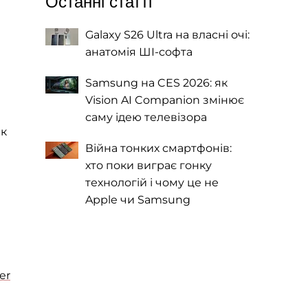
Останні статті
Galaxy S26 Ultra на власні очі:
анатомія ШІ-софта
Samsung на CES 2026: як
Vision AI Companion змінює
саму ідею телевізора
ак
Війна тонких смартфонів:
хто поки виграє гонку
технологій і чому це не
Apple чи Samsung
er