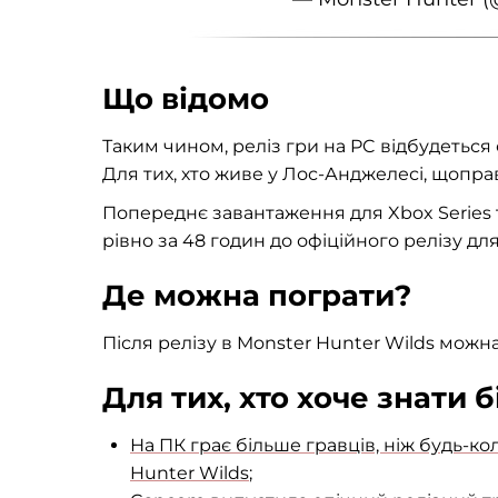
Що відомо
Таким чином, реліз гри на PC відбудеться о
Для тих, хто живе у Лос-Анджелесі, щоправ
Попереднє завантаження для Xbox Series т
рівно за 48 годин до офіційного релізу для
Де можна пограти?
Після релізу в Monster Hunter Wilds можна б
Для тих, хто хоче знати 
На ПК грає більше гравців, ніж будь-ко
Hunter Wilds
;