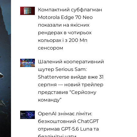
Компактний субфлагман
Motorola Edge 70 Neo
показали на якісних
рендерах в чотирьох
кольорах і з 200 Мп
сенсором
Шалений кооперативний
шутер Serious Sam:
Shatterverse вийде вже 31
серпня — новий трейлер
представив “Серйозну
команду”
OpenAI знімає ліміти:
безкоштовний ChatGPT
отримав GPT-5.6 Luna та
безлімітні чати