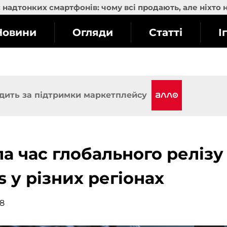
надтонких смартфонів: чому всі продають, але ніхто 
Новини
Огляди
Статті
І
дить за підтримки маркетплейсу
а час глобального релізу
s у різних регіонах
58