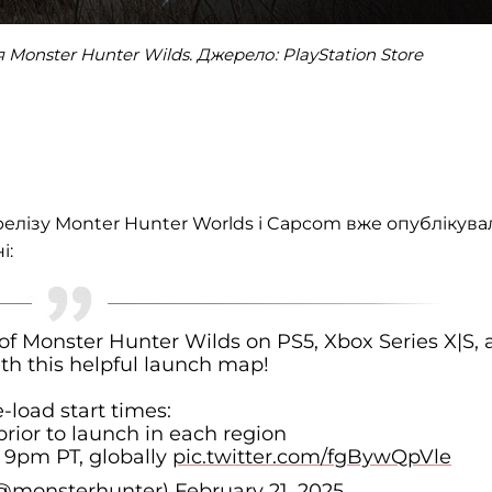
onster Hunter Wilds. Джерело: PlayStation Store
елізу Monter Hunter Worlds і Capcom вже опублікува
і:
h of Monster Hunter Wilds on PS5, Xbox Series X|S,
h this helpful launch map!
-load start times:
prior to launch in each region
, 9pm PT, globally
pic.twitter.com/fgBywQpVle
(@monsterhunter)
February 21, 2025