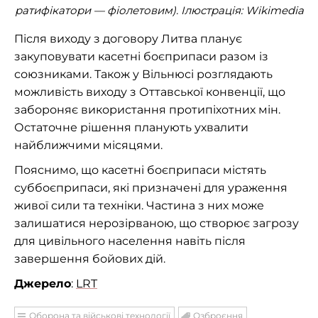
ратифікатори — фіолетовим). Ілюстрація: Wikimedia
Після виходу з договору Литва планує
закуповувати касетні боєприпаси разом із
союзниками. Також у Вільнюсі розглядають
можливість виходу з Оттавської конвенції, що
забороняє використання протипіхотних мін.
Остаточне рішення планують ухвалити
найближчими місяцями.
Пояснимо, що касетні боєприпаси містять
суббоєприпаси, які призначені для ураження
живої сили та техніки. Частина з них може
залишатися нерозірваною, що створює загрозу
для цивільного населення навіть після
завершення бойових дій.
Джерело
:
LRT
Оборона та військові технології
Озброєння