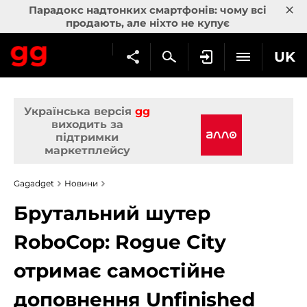
×
Парадокс надтонких смартфонів: чому всі
продають, але ніхто не купує
UK
Українська версія
gg
виходить за
підтримки
маркетплейсу
Gagadget
Новини
Брутальний шутер
RoboCop: Rogue City
отримає самостійне
доповнення Unfinished