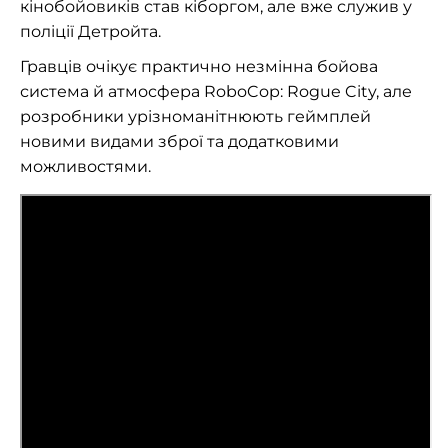
кінобойовиків став кіборгом, але вже служив у
поліції Детройта.
Гравців очікує практично незмінна бойова
система й атмосфера RoboCop: Rogue City, але
розробники урізноманітнюють геймплей
новими видами зброї та додатковими
можливостями.