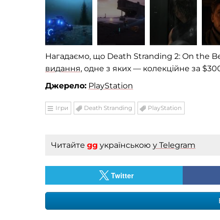
Нагадаємо, що Death Stranding 2: On the 
видання
, одне з яких — колекційне за $300
Джерело:
PlayStation
Ігри
Death Stranding
PlayStation
Читайте
gg
українською
у Telegram
Twitter