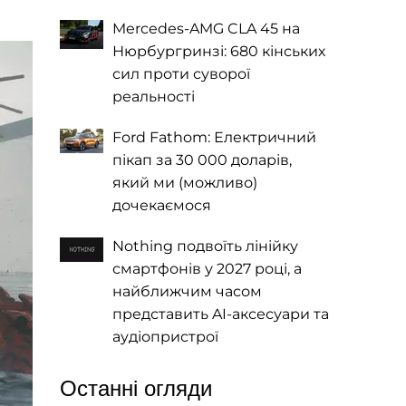
Mercedes-AMG CLA 45 на
Нюрбургринзі: 680 кінських
сил проти суворої
реальності
Ford Fathom: Електричний
пікап за 30 000 доларів,
який ми (можливо)
дочекаємося
Nothing подвоїть лінійку
смартфонів у 2027 році, а
найближчим часом
представить AI-аксесуари та
аудіопристрої
Останні огляди