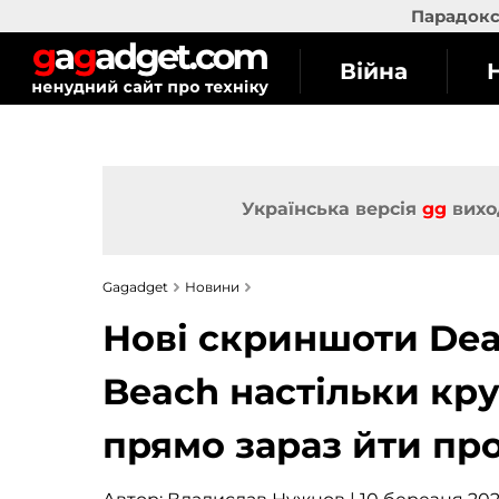
Парадокс 
Війна
Українська версія
gg
вихо
Gagadget
Новини
Нові скриншоти Deat
Beach настільки кр
прямо зараз йти пр