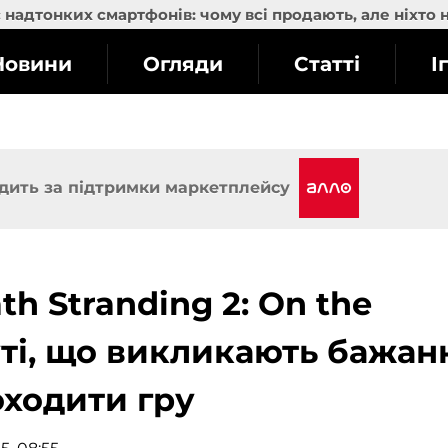
надтонких смартфонів: чому всі продають, але ніхто 
Новини
Огляди
Статті
І
дить за підтримки маркетплейсу
h Stranding 2: On the
уті, що викликають бажан
оходити гру