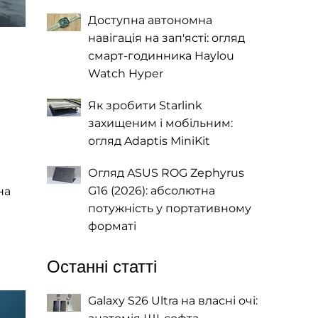
Доступна автономна
навігація на зап'ясті: огляд
смарт-годинника Haylou
Watch Hyper
Як зробити Starlink
захищеним і мобільним:
огляд Adaptis MiniKit
Огляд ASUS ROG Zephyrus
G16 (2026): абсолютна
на
потужність у портативному
форматі
Останні статті
Galaxy S26 Ultra на власні очі: