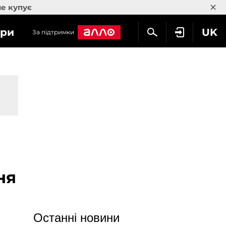
×
не купує
гри
UK
За підтримки
ня
Останні новини